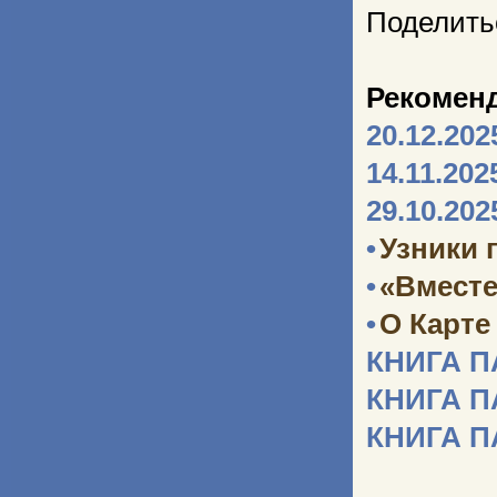
Поделить
Рекомен
20.12.202
14.11.202
29.10.202
•
Узники 
•
«Вместе
•
О Карте
КНИГА 
КНИГА 
КНИГА 