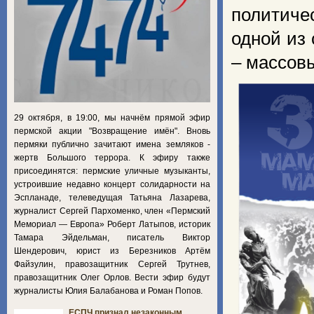
политиче
одной из
– массов
29 октября, в 19:00, мы начнём прямой эфир
пермской акции "Возвращение имён". Вновь
пермяки публично зачитают имена земляков -
жертв Большого террора. К эфиру также
присоединятся: пермские уличные музыканты,
устроившие недавно концерт солидарности на
Эспланаде, телеведущая Татьяна Лазарева,
журналист Сергей Пархоменко, член «Пермский
Мемориал — Европа» Роберт Латыпов, историк
Тамара Эйдельман, писатель Виктор
Шендерович, юрист из Березников Артём
Файзулин, правозащитник Сергей Трутнев,
правозащитник Олег Орлов. Вести эфир будут
журналисты Юлия Балабанова и Роман Попов.
ЕСПЧ признал незаконным