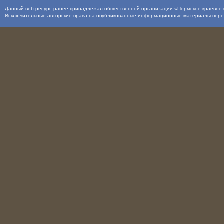
Данный веб-ресурс ранее принадлежал общественной организации «Пермское краевое о
Исключительные авторские права на опубликованные информационные материалы пер