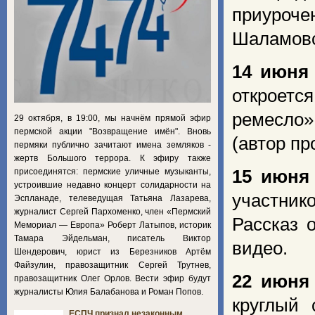
приуроч
Шаламовс
14 июня
откроет
ремесло»
29 октября, в 19:00, мы начнём прямой эфир
пермской акции "Возвращение имён". Вновь
(автор пр
пермяки публично зачитают имена земляков -
жертв Большого террора. К эфиру также
присоединятся: пермские уличные музыканты,
15 июня
устроившие недавно концерт солидарности на
участник
Эспланаде, телеведущая Татьяна Лазарева,
журналист Сергей Пархоменко, член «Пермский
Рассказ 
Мемориал — Европа» Роберт Латыпов, историк
Тамара Эйдельман, писатель Виктор
видео.
Шендерович, юрист из Березников Артём
Файзулин, правозащитник Сергей Трутнев,
22 июня
правозащитник Олег Орлов. Вести эфир будут
журналисты Юлия Балабанова и Роман Попов.
круглый 
ЕСПЧ признал незаконным