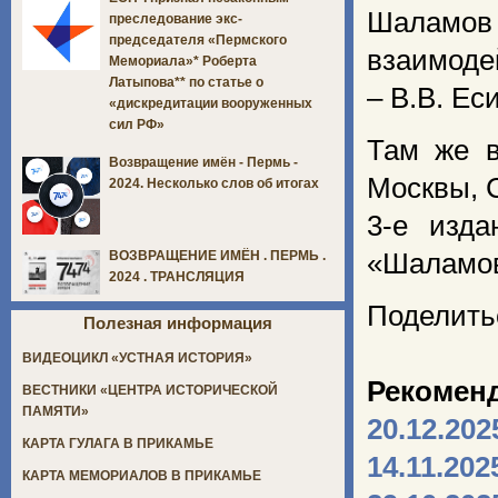
Шаламов
преследование экс-
председателя «Пермского
взаимоде
Мемориала»* Роберта
Латыпова** по статье о
– В.В. Ес
«дискредитации вооруженных
сил РФ»
Там же в
Возвращение имён - Пермь -
Москвы, С
2024. Несколько слов об итогах
3-е изд
«Шаламов
ВОЗВРАЩЕНИЕ ИМЁН . ПЕРМЬ .
2024 . ТРАНСЛЯЦИЯ
Поделить
Полезная информация
ВИДЕОЦИКЛ «УСТНАЯ ИСТОРИЯ»
Рекомен
ВЕСТНИКИ «ЦЕНТРА ИСТОРИЧЕСКОЙ
ПАМЯТИ»
20.12.202
КАРТА ГУЛАГА В ПРИКАМЬЕ
14.11.202
КАРТА МЕМОРИАЛОВ В ПРИКАМЬЕ