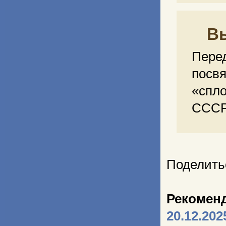
В
Пер
пос
«спл
СССР
Поделить
Рекомен
20.12.202