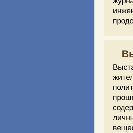
журн
инже
продо
Вы
Выст
жите
поли
прош
соде
лич
вещес