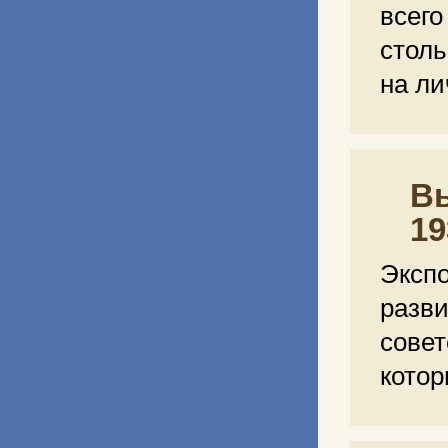
всег
столь
на ли
Вы
19
Эксп
разв
сове
кото