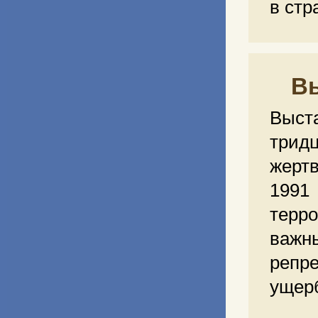
в стр
Вы
Выст
трид
жерт
1991
терр
важн
репр
ущерб