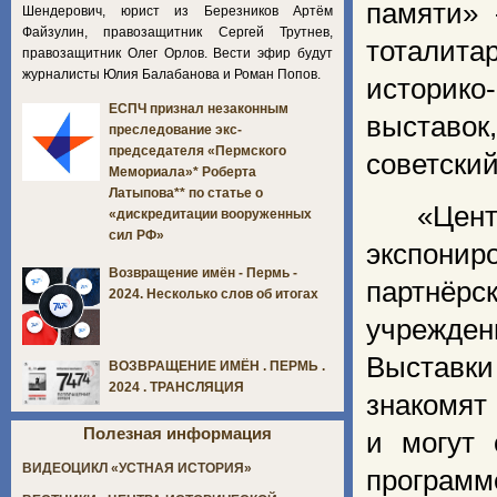
памяти» 
Шендерович, юрист из Березников Артём
Файзулин, правозащитник Сергей Трутнев,
тоталит
правозащитник Олег Орлов. Вести эфир будут
журналисты Юлия Балабанова и Роман Попов.
историко
ЕСПЧ признал незаконным
выставо
преследование экс-
председателя «Пермского
советский
Мемориала»* Роберта
Латыпова** по статье о
«Центр
«дискредитации вооруженных
сил РФ»
экспонир
Возвращение имён - Пермь -
партнёр
2024. Несколько слов об итогах
учрежден
Выставки
ВОЗВРАЩЕНИЕ ИМЁН . ПЕРМЬ .
2024 . ТРАНСЛЯЦИЯ
знакомят
Полезная информация
и могут 
ВИДЕОЦИКЛ «УСТНАЯ ИСТОРИЯ»
программе