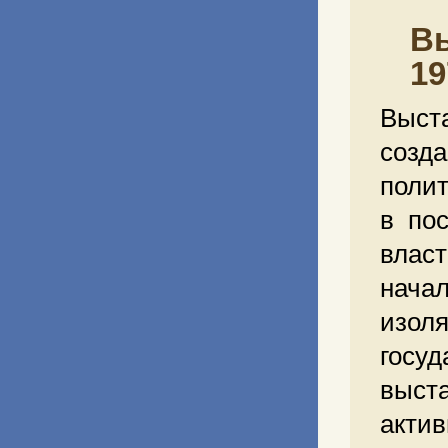
Вы
19
Выст
созда
полит
в по
влас
нача
изол
госу
выст
акти