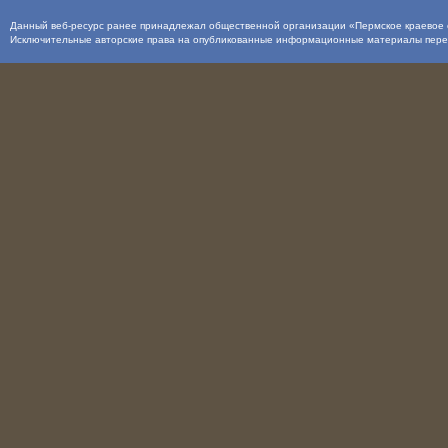
Данный веб-ресурс ранее принадлежал общественной организации «Пермское краевое о
Исключительные авторские права на опубликованные информационные материалы пер