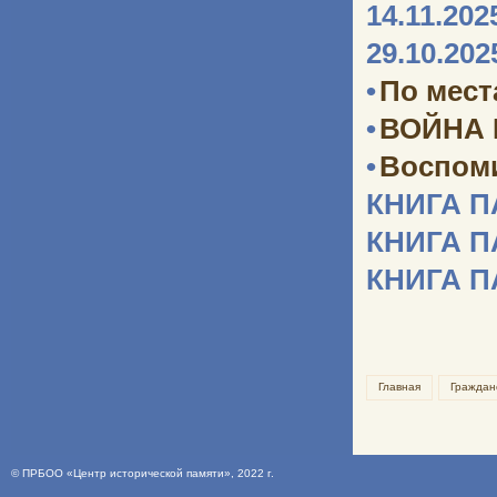
14.11.202
29.10.202
•
По мест
•
ВОЙНА
•
Воспоми
КНИГА 
КНИГА 
КНИГА 
Главная
Граждан
©
ПРБОО «Центр исторической памяти»
, 2022 г.