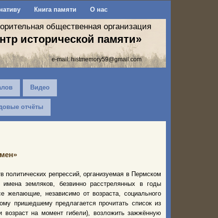
нативу
Книга памяти
О нас
ворительная общественная организация
нтр исторической памяти»
e-mail:
histmemory59@gmail.com
алов
Видео
довые отчёты
мен»
в политических репрессий, организуемая в Пермском
 имена земляков, безвинно расстрелянных в годы
се желающие, независимо от возраста, социального
дому пришедшему предлагается прочитать список из
и возраст на момент гибели), возложить зажжённую