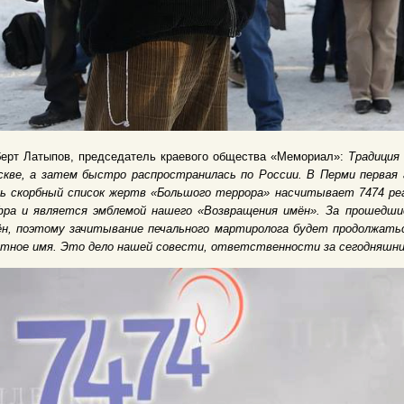
берт Латыпов, председатель краевого общества «Мемориал»:
Традиция
скве, а затем быстро распространилась по России. В Перми первая 
нь скорбный список жертв «Большого террора» насчитывает 7474 р
фра и является эмблемой нашего «Возвращения имён». За прошедшие
ён, поэтому зачитывание печального мартиролога будет продолжат
стное имя. Это дело нашей совести, ответственности за сегодняшни