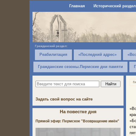
Главная
Исторический раздел
Гражданский раздел:
Реабилитация
«Последний адрес»
«Во
Гражданские сезоны.Пермские дни памяти
Г
Задать свой вопрос на сайте
«Во
На повестке дня
кр
«Бо
Прямой эфир: Пермское "Возвращение имён"
ста
пят