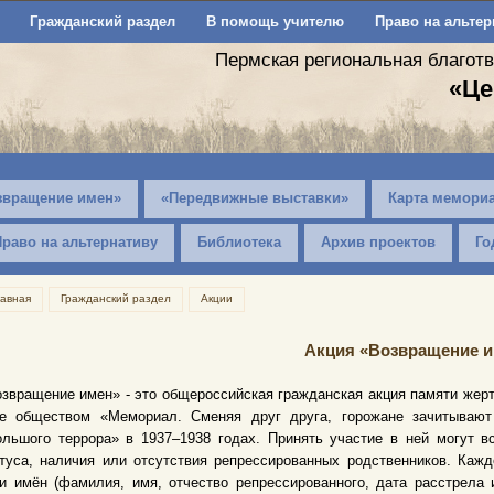
Гражданский раздел
В помощь учителю
Право на альтер
Пермская региональная благот
«Це
звращение имен»
«Передвижные выставки»
Карта мемори
Право на альтернативу
Библиотека
Архив проектов
Го
лавная
Гражданский раздел
Акции
Акция «Возвращение и
звращение имен» - это общероссийская гражданская акция памяти жерт
ае обществом «Мемориал.
Сменяя друг друга, горожане зачитывают
льшого террора» в 1937–1938 годах. Принять участие в ней могут в
туса, наличия или отсутствия репрессированных родственников. Каж
и имён (фамилия, имя, отчество репрессированного, дата расстрела 