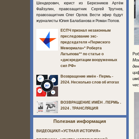
Шендерович, юрист из Березников Артём
Файзулин, правозащитник Сергей Трутнев,
правозащитник Олег Орлов. Вести эфир будут
журналисты Юлия Балабанова и Роман Попов.
ЕСПЧ признал незаконным
преследование экс-
председателя «Пермского
Мемориала»* Роберта
Ро
Латыпова** по статье о
Мо
«дискредитации вооруженных
сил РФ»
де
ци
Возвращение имён - Пермь -
им
2024. Несколько слов об итогах
че
ВОЗВРАЩЕНИЕ ИМЁН . ПЕРМЬ .
2024 . ТРАНСЛЯЦИЯ
Полезная информация
ВИДЕОЦИКЛ «УСТНАЯ ИСТОРИЯ»