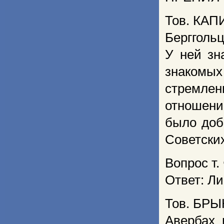
Тов. КАП
Бергголь
У ней зн
знакомы
стремлен
отношени
было доб
Советских
Вопрос т
Ответ: Ли
Тов. БРЫ
Авербах 