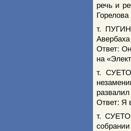
речь и р
Горелова 
т. ПУГИН
Авербаха 
Ответ: О
на «Элек
т. СУЕТО
незамени
развалил 
Ответ: Я 
т. СУЕТО
собрании