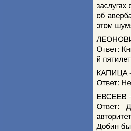
заслугах 
об аверб
этом шум
ЛЕОНОВИЧ
Ответ: Кн
й пятилет
КАПИЦА –
Ответ: Не
ЕВСЕЕВ –
Ответ: 
авторите
Добин бы