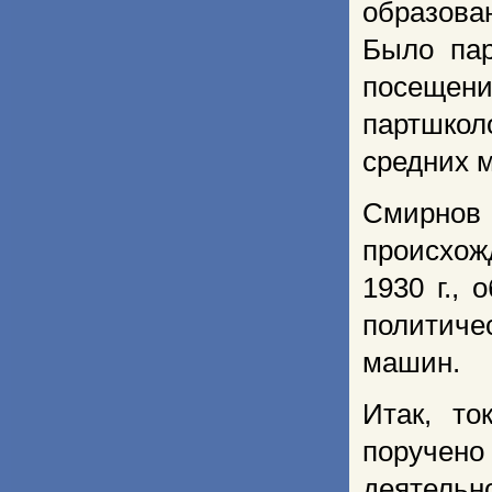
образова
Было пар
посещени
партшкол
средних 
Смирно
происхожд
1930 г.,
политиче
машин.
Итак, т
поручено
деятельн