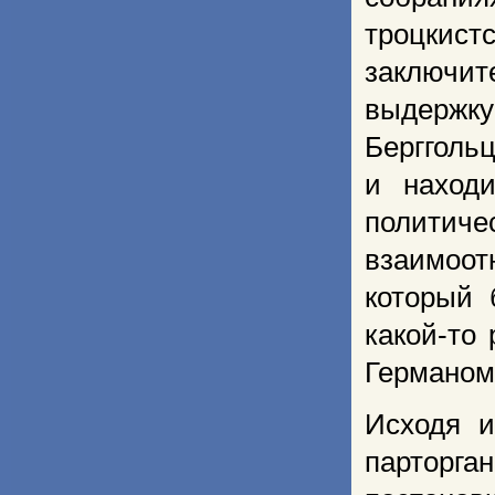
троцкист
заключи
выдержку
Берггольц
и наход
политич
взаимоот
который 
какой-то
Германом
Исходя и
парторга