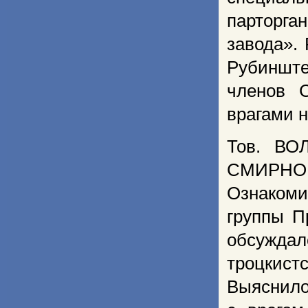
парторг
завода».
Рубинште
членов 
врагами н
Тов. ВО
СМИРНОВ
Ознакоми
группы П
обсужда
троцкис
Выяснило