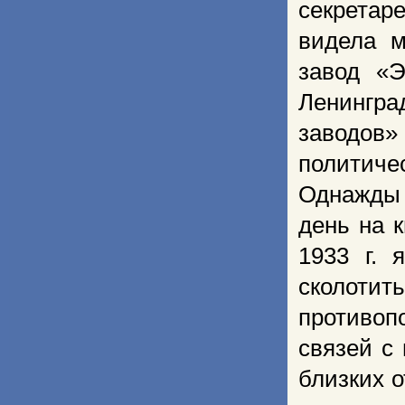
секретар
видела м
завод «Э
Ленингр
заводов»
политиче
Однажды 
день на 
1933 г. 
сколотит
противо
связей с
близких о