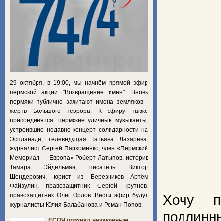
29 октября, в 19:00, мы начнём прямой эфир
пермской акции "Возвращение имён". Вновь
пермяки публично зачитают имена земляков -
жертв Большого террора. К эфиру также
присоединятся: пермские уличные музыканты,
устроившие недавно концерт солидарности на
Эспланаде, телеведущая Татьяна Лазарева,
журналист Сергей Пархоменко, член «Пермский
Мемориал — Европа» Роберт Латыпов, историк
Тамара Эйдельман, писатель Виктор
Шендерович, юрист из Березников Артём
Файзулин, правозащитник Сергей Трутнев,
правозащитник Олег Орлов. Вести эфир будут
Хочу п
журналисты Юлия Балабанова и Роман Попов.
подлин
ЕСПЧ признал незаконным