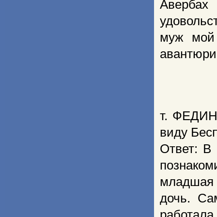
Авербах 
удовольс
муж мой
авантюри
т. ФЕДИН
виду Бес
Ответ: В
познаком
младшая 
дочь. Са
работала