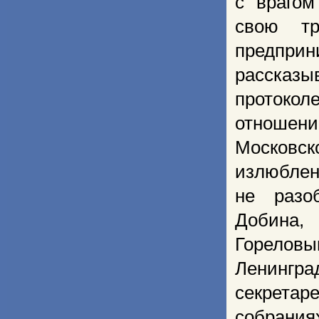
с врагом
свою тр
предпри
рассказы
протоко
отношени
Московск
излюблен
не разо
Добина,
Горелов
Ленингр
секрета
собрания