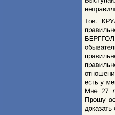
Выступа
неправиль
Тов. КРУ
правильн
БЕРГГОЛЬ
обывате
правиль
правильн
отношени
есть у ме
Мне 27 л
Прошу ос
доказать 