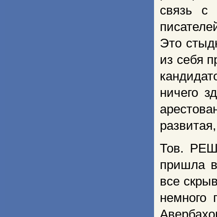
связь с
писателе
Это стыдн
из себя 
кандидат
ничего з
арестов
развитая,
Тов. РЕШ
пришла в
все скрыв
немного 
Авербахо