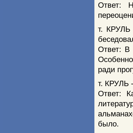
Ответ: 
переоцен
т. КРУЛЬ
беседова
Ответ: В 
Особенно
ради прог
т. КРУЛЬ 
Ответ: К
литерату
альманахе
было.