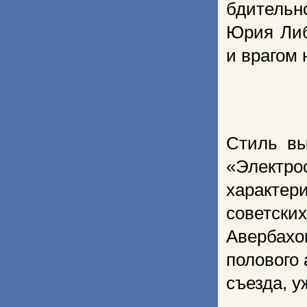
бдительн
Юрия Либ
и врагом 
Стиль вы
«Электр
характер
советски
Авербахом
полового 
съезда, у