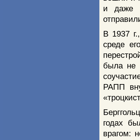
и даже 
отправили
В 1937 г
среде ег
перестро
была не 
соучасти
РАПП вн
«троцкист
Бергголь
годах бы
врагом: 