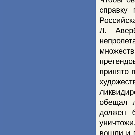
справку 
Российск
Л. Авер
непролет
множест
претендо
принято 
художе
ликвиди
обещал л
должен 
уничтожи
вошли и 