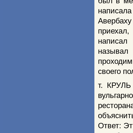
был в ме
написал
Авербаху
приехал,
написал 
называл
проходим
своего по
т. КРУЛЬ
вульгарн
ресторан
объяснит
Ответ: Эт