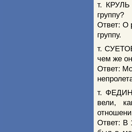
т. КРУЛЬ
группу?
Ответ: О 
группу.
т. СУЕТО
чем же он
Ответ: Мо
непролета
т. ФЕДИН
вели, к
отношени
Ответ: В 