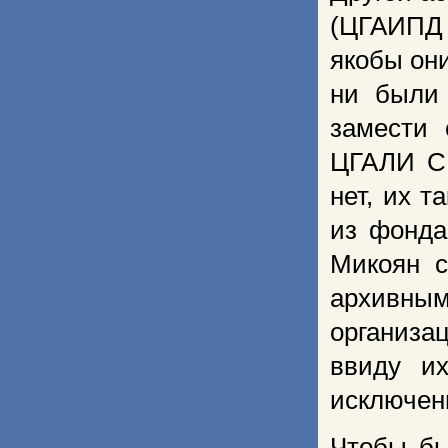
(ЦГАИПД 
якобы он
ни были 
замести 
ЦГАЛИ СП
нет, их 
из фонда
Микоян с
архивным
организа
ввиду их
исключен
Чтобы бы