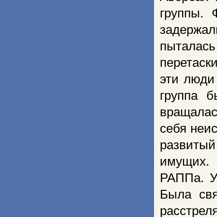
группы. 
задержал
пыталас
перетаск
эти люди
группа б
вращалас
себя неис
развитый
имущих.
РАППа. У
Была свя
расстрел