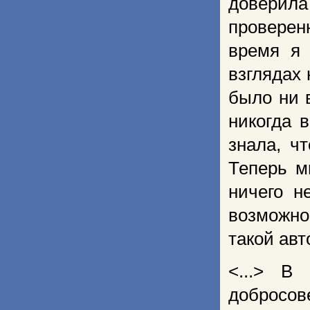
доверил
проверен
время я
взглядах 
было ни в
никогда 
знала, ч
Теперь м
ничего н
возможно
такой авт
<...> В
добросов