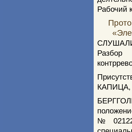
Рабочий к
Прото
«Эле
СЛУШАЛ
Разбор
контррев
Присутс
КАПИЦА,
БЕРГГОЛЬ
положение
№ 02122
специал