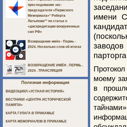
заседан
преследование экс-
председателя «Пермского
имени С
Мемориала»* Роберта
Латыпова** по статье о
кандида
«дискредитации вооруженных
сил РФ»
(посколь
Возвращение имён - Пермь -
завод
2024. Несколько слов об итогах
парторга
ВОЗВРАЩЕНИЕ ИМЁН . ПЕРМЬ .
Протокол
2024 . ТРАНСЛЯЦИЯ
моему за
Полезная информация
в прошл
ВИДЕОЦИКЛ «УСТНАЯ ИСТОРИЯ»
содержи
ВЕСТНИКИ «ЦЕНТРА ИСТОРИЧЕСКОЙ
ПАМЯТИ»
тайнами
КАРТА ГУЛАГА В ПРИКАМЬЕ
информа
КАРТА МЕМОРИАЛОВ В ПРИКАМЬЕ
обсуждал