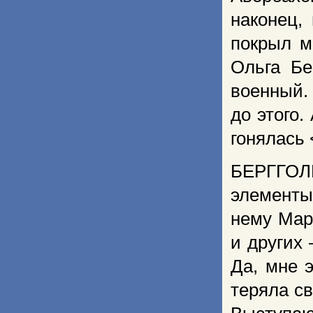
наконец,
покрыл м
Ольга Бе
военный. 
до этого.
гонялась <
БЕРГГОЛЬ
элементы 
нему Мар
и других 
Да, мне 
теряла св