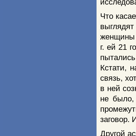
исследов
Что касае
выглядя
женщины 
г. ей 21 
пытались
Кстати, 
связь, хо
в ней соз
не было,
промежу
заговор. 
Другой ас