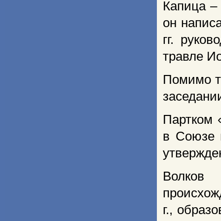
Капица –
он напис
гг. руко
травле Ио
Помимо т
заседании
Партком 
в Союзе 
утвержден
Волков 
происхож
г., обра