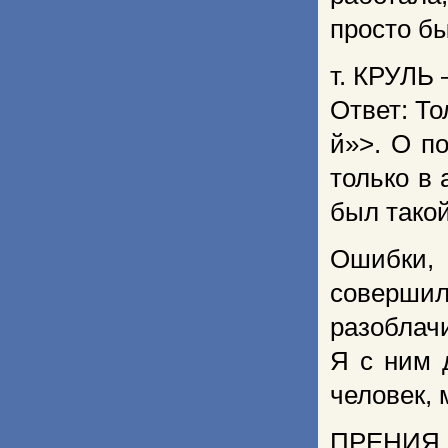
просто бы
т. КРУЛЬ 
Ответ: То
й»>. О п
только в 
был такой
Ошибки, 
соверши
разоблачи
Я с ним 
человек, 
ПРЕНИЯ