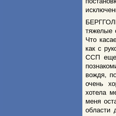
постано
исключен
БЕРГГОЛЬ
тяжелые 
Что каса
как с ру
ССП еще
познаком
вождя, п
очень х
хотела м
меня ост
области 