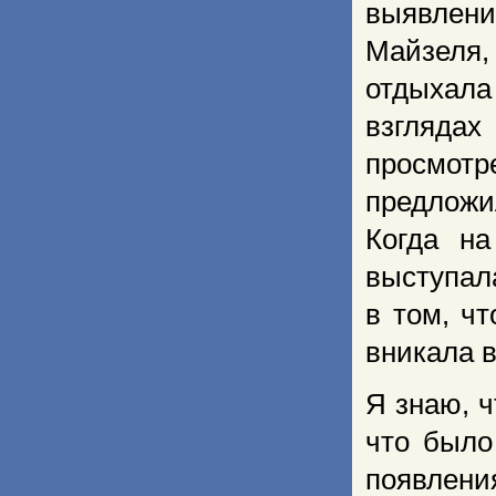
выявлени
Майзеля,
отдыхала
взгляда
просмотр
предложи
Когда на
выступала
в том, ч
вникала в
Я знаю, 
что было
появлени