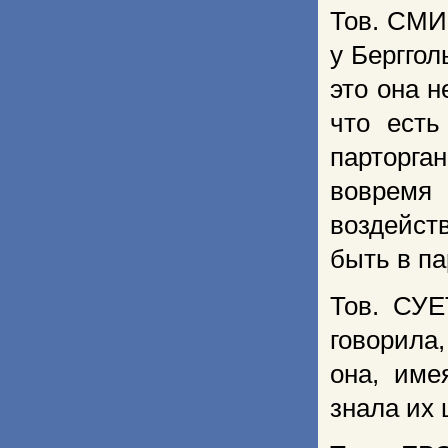
Тов. СМИ
у Берггол
это она н
что ест
парторга
воврем
воздейств
быть в пар
Тов. СУЕ
говорила,
она, име
знала их 