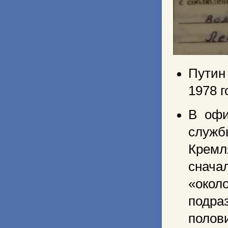
Путин
1978 г
В оф
служб
Кремл
сначал
«окол
подра
полов