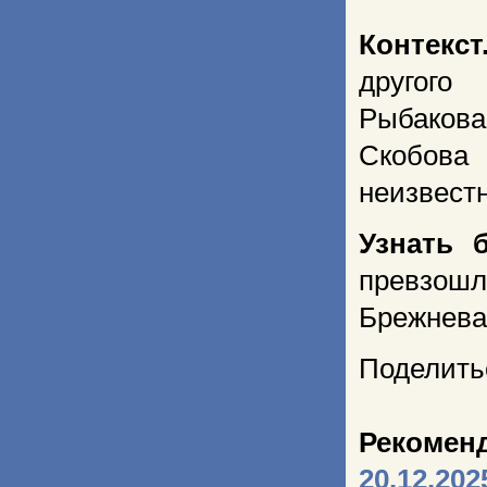
Контекст
другого
Рыбакова
Скобова
неизвестн
Узнать 
превзошл
Брежнева
Поделить
Рекомен
20.12.202