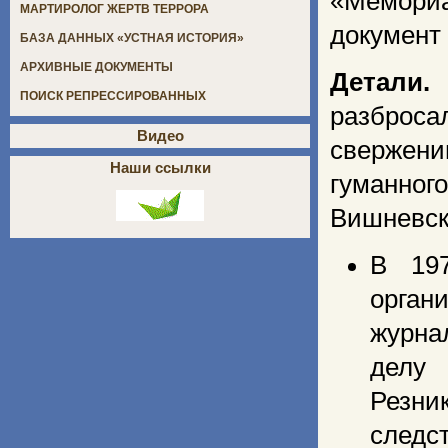
«Мемори
МАРТИРОЛОГ ЖЕРТВ ТЕРРОРА
документ 
БАЗА ДАННЫХ «УСТНАЯ ИСТОРИЯ»
АРХИВНЫЕ ДОКУМЕНТЫ
Детали.
ПОИСК РЕПРЕССИРОВАННЫХ
разброса
Видео
свержен
Наши ссылки
гуманног
Вишневск
В 197
орган
журн
дел
Резн
следс