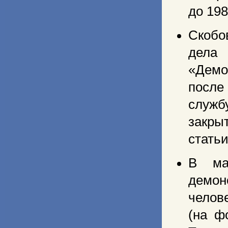
до 198
Скобо
дела
«Демо
после
служб
закры
статьи
В ма
демон
челов
(на ф