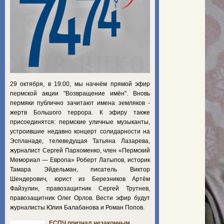
29 октября, в 19:00, мы начнём прямой эфир
пермской акции "Возвращение имён". Вновь
пермяки публично зачитают имена земляков -
жертв Большого террора. К эфиру также
присоединятся: пермские уличные музыканты,
устроившие недавно концерт солидарности на
Эспланаде, телеведущая Татьяна Лазарева,
журналист Сергей Пархоменко, член «Пермский
Мемориал — Европа» Роберт Латыпов, историк
Тамара Эйдельман, писатель Виктор
Шендерович, юрист из Березников Артём
Файзулин, правозащитник Сергей Трутнев,
правозащитник Олег Орлов. Вести эфир будут
журналисты Юлия Балабанова и Роман Попов.
ЕСПЧ признал незаконным