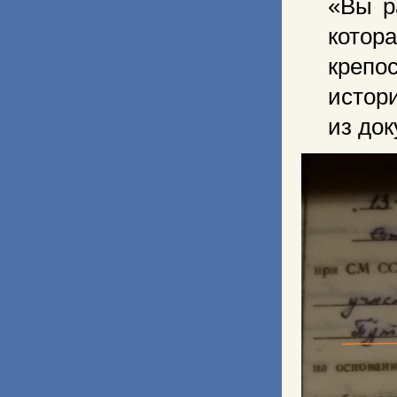
«Вы р
котор
крепо
истор
из док