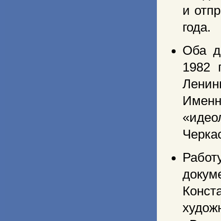
и отп
года.
Оба д
1982 
Ленин
Именн
«идео
Черка
Работ
доку
Конст
худож