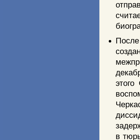
отпра
счита
биогр
После
созд
межпр
декабр
этого
воспо
Черка
дисси
задер
в тюр