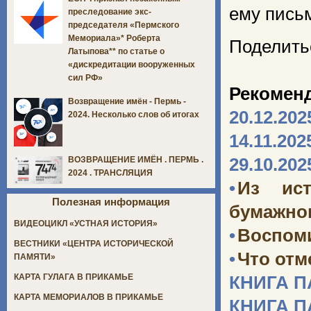
ему пись
преследование экс-
председателя «Пермского
Мемориала»* Роберта
Поделить
Латыпова** по статье о
«дискредитации вооруженных
сил РФ»
Рекомен
Возвращение имён - Пермь -
20.12.202
2024. Несколько слов об итогах
14.11.202
29.10.202
ВОЗВРАЩЕНИЕ ИМЁН . ПЕРМЬ .
2024 . ТРАНСЛЯЦИЯ
•
Из ист
Полезная информация
бумажног
ВИДЕОЦИКЛ «УСТНАЯ ИСТОРИЯ»
•
Воспоми
ВЕСТНИКИ «ЦЕНТРА ИСТОРИЧЕСКОЙ
•
Что отм
ПАМЯТИ»
КАРТА ГУЛАГА В ПРИКАМЬЕ
КНИГА 
КАРТА МЕМОРИАЛОВ В ПРИКАМЬЕ
КНИГА 