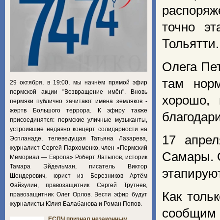
распоряж
точно э
Тольятти.
Олега Пе
там норм
29 октября, в 19:00, мы начнём прямой эфир
пермской акции "Возвращение имён". Вновь
хорошо, 
пермяки публично зачитают имена земляков -
жертв Большого террора. К эфиру также
благодари
присоединятся: пермские уличные музыканты,
устроившие недавно концерт солидарности на
17 апре
Эспланаде, телеведущая Татьяна Лазарева,
журналист Сергей Пархоменко, член «Пермский
Самары. 
Мемориал — Европа» Роберт Латыпов, историк
Тамара Эйдельман, писатель Виктор
этапирую
Шендерович, юрист из Березников Артём
Файзулин, правозащитник Сергей Трутнев,
Как толь
правозащитник Олег Орлов. Вести эфир будут
журналисты Юлия Балабанова и Роман Попов.
сообщим 
ЕСПЧ признал незаконным