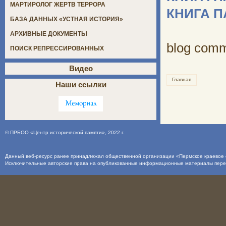
МАРТИРОЛОГ ЖЕРТВ ТЕРРОРА
КНИГА 
БАЗА ДАННЫХ «УСТНАЯ ИСТОРИЯ»
АРХИВНЫЕ ДОКУМЕНТЫ
blog com
ПОИСК РЕПРЕССИРОВАННЫХ
Видео
Главная
Наши ссылки
©
ПРБОО «Центр исторической памяти»
, 2022 г.
Данный веб-ресурс ранее принадлежал общественной организации «Пермское краевое о
Исключительные авторские права на опубликованные информационные материалы пер