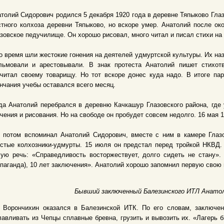
толий Сидорович родился 5 декабря 1920 года в деревне Тяпыково Гла
тного колхоза деревни Тяпыково, но вскоре умер. Анатолий после ок
зовское педучилище. Он хорошо рисовал, много читал и писал стихи на
о время шли жестокие гонения на деятелей удмуртской культуры. Их н
льмовали и арестовывали. В знак протеста Анатолий пишет стихотв
читал своему товарищу. Но тот вскоре донес куда надо. В итоге па
нчания учебы оставался всего месяц.
да Анатолий перебрался в деревню Качкашур Глазовского района, где
чения и рисования. Но на свободе он пробудет совсем недолго. 16 мая 1
к потом вспоминал Анатолий Сидорович, вместе с ним в камере Глаз
стые колхозники-удмурты. 15 июля он предстал перед тройкой НКВД.
ую речь: «Справедливость восторжествует, долго сидеть не стану». 
паганда), 10 лет заключения». Анатолий хорошо запомнил первую свою 
Бывший заключенный Балезинского ИТЛ Анатол
к Ворончихин оказался в Балезинской ИТК. По его словам, заключе
авливать из Чепцы сплавные бревна, грузить и вывозить их. «Лагерь 