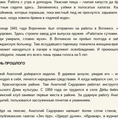
аки. Работа с утра и допоздна. Ужасная пища – гнилая капуста да бр
стные сидели здесь. Запомнились узбеки в полосатых халатах. К
ойников, которых пораньше, пока местный люд не проснулся, зарывали
нью, когда ловили бревна в ледяной воде».
конце 1941 года Ворочихин был отправлен на работы в Воткинск. 
орович. Здесь строили завод для выпуска оружия. «Работали сутками. 
ди умирали, словно мухи». В Воткинске он пробыл полгода и заб
жданскую больницу. Там исхудавшего парнишку пожалела женщина-врач 
 может находиться в лагере и подлежит освобождению. И произошло
ободили, лишив его всего лишь права голоса на 5 лет.
НЬ ПРОШЛОГО
мой Анатолий добирался неделю. В деревне ахнули, увидев его – из
ходил в себя, лечился народными средствами. А когда набрался сил, с
в Красногорском районе. Там Анатолий Сидорович работал инструкт
льского Дома культуры. С 1959 года он трудился в селе Дёбы библ
инский клуб занимал первые места в районе. За ударную работу Ана
алей, пользовался заслуженным почетом и уважением.
йдя на пенсию, Анатолий Сидорович напишет более сотни стихов,
публиканских газетах «Зеч бур», «Удмурт дунне», «Иднакар», в журна