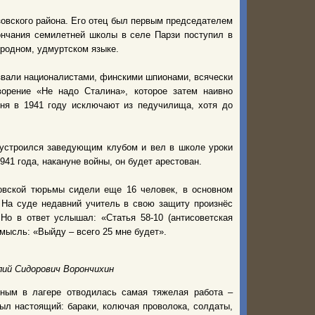
зовского района. Его отец был первым председателем
ончания семилетней школы в селе Парзи поступил в
 родном, удмуртском языке.
азвали националистами, финскими шпионами, всячески
орение «Не надо Сталина», которое затем наивно
рня в 1941 году исключают из педучилища, хотя до
 устроился заведующим клубом и вел в школе уроки
941 года, накануне войны, он будет арестован.
овской тюрьмы сидели еще 16 человек, в основном
 На суде недавний учитель в свою защиту произнёс
Но в ответ услышал: «Статья 58-10 (антисоветская
мысль: «Выйду – всего 25 мне будет».
ий Сидорович Ворончихин
нным в лагере отводилась самая тяжелая работа –
был настоящий: бараки, колючая проволока, солдаты,