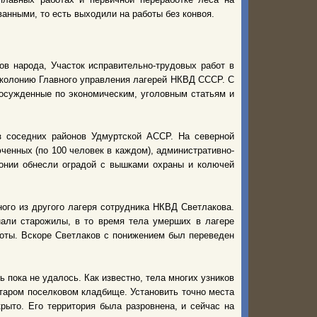
анными, то есть выходили на работы без конвоя.
ов народа, Участок исправительно-трудовых работ в
 колонию Главного управления лагерей НКВД СССР. С
осужденные по экономическим, уголовным статьям и
з соседних районов Удмуртской АССР. На северной
ченных (по 100 человек в каждом), административно-
лонии обнесли оградой с вышками охраны и колючей
ого из другого лагеря сотрудника НКВД Светлакова.
нали старожилы, в то время тела умерших в лагере
оты. Вскоре Светлаков с понижением был переведен
 пока не удалось. Как известно, тела многих узников
 старом поселковом кладбище. Установить точно места
рыто. Его территория была разровнена, и сейчас на