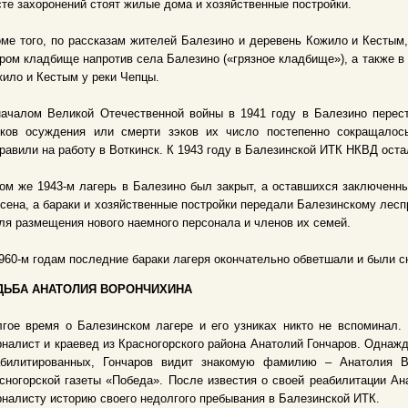
те захоронений стоят жилые дома и хозяйственные постройки.
ме того, по рассказам жителей Балезино и деревень Кожило и Кестым
ром кладбище напротив села Балезино («грязное кладбище»), а также 
ило и Кестым у реки Чепцы.
началом Великой Отечественной войны в 1941 году в Балезино перес
оков осуждения или смерти зэков их число постепенно сокращало
равили на работу в Воткинск. К 1943 году в Балезинской ИТК НКВД оста
ом же 1943-м лагерь в Балезино был закрыт, а оставшихся заключенны
сена, а бараки и хозяйственные постройки передали Балезинскому лес
ля размещения нового наемного персонала и членов их семей.
960-м годам последние бараки лагеря окончательно обветшали и были с
ДЬБА АНАТОЛИЯ ВОРОНЧИХИНА
гое время о Балезинском лагере и его узниках никто не вспоминал.
налист и краевед из Красногорского района Анатолий Гончаров. Однажд
абилитированных, Гончаров видит знакомую фамилию – Анатолия Во
сногорской газеты «Победа». После известия о своей реабилитации А
налисту историю своего недолгого пребывания в Балезинской ИТК.