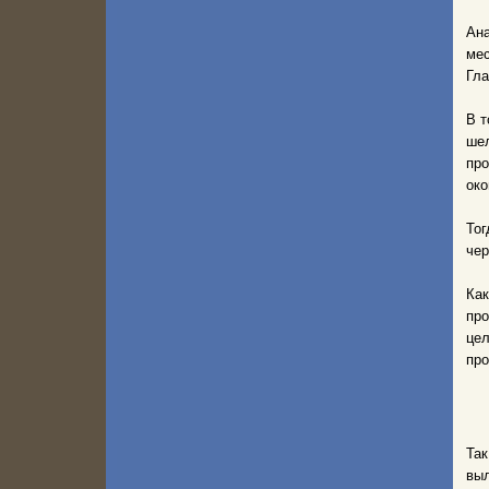
Ана
мес
Гла
В т
ше
про
око
Тог
чер
Ка
про
цел
про
Та
выл