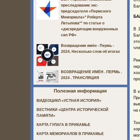
преследование экс-
Бал
председателя «Пермского
БА
Мемориала»* Роберта
Латыпова** по статье о
В 1
«дискредитации вооруженных
Бал
сил РФ»
это
Возвращение имён - Пермь -
чле
2024. Несколько слов об итогах
Ре
окр
ВОЗВРАЩЕНИЕ ИМЁН . ПЕРМЬ .
хоз
2024 . ТРАНСЛЯЦИЯ
про
Полезная информация
В к
Пр
ВИДЕОЦИКЛ «УСТНАЯ ИСТОРИЯ»
выв
ВЕСТНИКИ «ЦЕНТРА ИСТОРИЧЕСКОЙ
на 
ПАМЯТИ»
Точ
КАРТА ГУЛАГА В ПРИКАМЬЕ
хор
КАРТА МЕМОРИАЛОВ В ПРИКАМЬЕ
мог