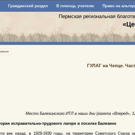
Гражданский раздел
В помощь учителю
Право на альтер
Пермская региональная благот
«Це
лавная
ГУЛАГ на Чепце. Част
Место Балезинского ИТЛ в наши дни (газета «Вперед», 12
тория исправительно-трудового лагеря в поселке Балезино
чти век назад, в 1929-1930 годы, на территории Советского Союза 