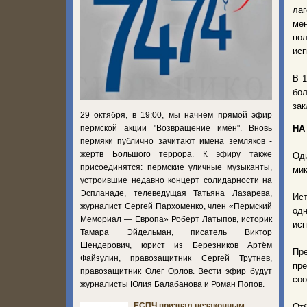
лаг
ме
по
исп
В 1
бол
зак
29 октября, в 19:00, мы начнём прямой эфир
пермской акции "Возвращение имён". Вновь
НА
пермяки публично зачитают имена земляков -
жертв Большого террора. К эфиру также
Оди
присоединятся: пермские уличные музыканты,
мик
устроившие недавно концерт солидарности на
Эспланаде, телеведущая Татьяна Лазарева,
Ист
журналист Сергей Пархоменко, член «Пермский
одн
Мемориал — Европа» Роберт Латыпов, историк
исп
Тамара Эйдельман, писатель Виктор
Шендерович, юрист из Березников Артём
Пре
Файзулин, правозащитник Сергей Трутнев,
пр
правозащитник Олег Орлов. Вести эфир будут
соо
журналисты Юлия Балабанова и Роман Попов.
ЕСПЧ признал незаконным
От