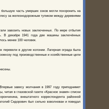
, большую часть умерших зэков могли похоронить на
в лесу за железнодорожным тупиком между деревнями
тали завозить новых заключенных. По мере отбытия
сь. В декабре 1941 года две машины заключённых
лось менее 100 человек.
х перевели в другие колонии. Лагерная ограда была
промхозу под производственные и хозяйственные цели
несены.
 Впервые завесу молчания в 1997 году приподнимет
ы, читая в глазовской газете «Красное знамя» списки
рончихина, внештатного корреспондента районной
натолий Сидорович был сильно взволнован и поведал