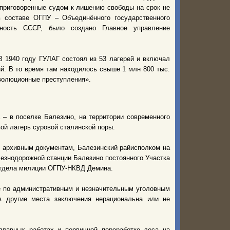
 приговоренные судом к лишению свободы на срок не
 составе ОГПУ – Объединённого государственного
асность СССР, было создано Главное управление
 1940 году ГУЛАГ состоял из 53 лагерей и включал
й. В то время там находилось свыше 1 млн 800 тыс.
еволюционные преступления».
а – в поселке Балезино, на территории современного
ой лагерь суровой сталинской поры.
но архивным документам, Балезинский райисполком на
лезнодорожной станции Балезино постоянного Участка
йотдела милиции ОГПУ-НКВД Демина.
е по административным и незначительным уголовным
в другие места заключения нерациональна или не
плавных работах и первичной переработке леса на