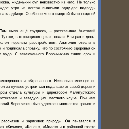
юква, жиденький суп неизвестно из чего. Не только
аждое утро из лагеря вывозили одну-две подводы
 на кладбище. Особенно много смертей было поздней
«Там было ещё труднее», – рассказывал Анатолий
Тут же, в строящихся цехах, спали. Ели раз в день.
олел нервным расстройством. Анатолия отвели в
и подписала справку, что по состоянию здоровья он
 чудо. С заключенного Ворончихина сняли срок и
можденного и обтрепанного. Несколько месяцев он
чел за лучшее устроиться подальше от своей деревни
ором отдела культуры и директором Малягуртского
иотекарем и заведующим местного клуба. При нем
толий Ворончихин был удостоен множества грамот и
 рассказов и зарисовок природы. Он печатался в
лах «Кизили», «Кенеш», «Молот» и в районной газете