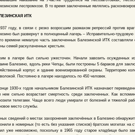
езинском леспромхозе. В то время заключенные являлись расконвоиров
ЛЕЗИНСКАЯ ИТК
937 году, в связи с резко возросшим размахом репрессий против враг
езино был развернут в полноценный лагерь – Исправительно-трудовую
го времени немалую часть заключенных Балезинской ИТК составляли 
ны семей раскулаченных крестьян.
жим в лагере был сильно ужесточен. Начали завозить осужденных и
аине Балезино, вдоль реки Чепцы, были построены 5 бараков для заклю
яйственный корпус и здание военизированной охраны. Территорию ко
волокой. Постоянно в лагере находилось по 450 человек.
онце 1930-х годов начальником Балезинской ИТК назначают переведенн
и нем сильно возрастает смертность среди заключенных. Как вспоми
озили телегами. Чаще всего люди умирали от болезней и тяжелой раб
новое место службы.
ных сведений о местах захоронения заключённых в Балезино обнаружить
онили в номерных (то есть без указания списков) братских могилах на
ил уже невозможно, поскольку в 1965 году старое кладбище было зак