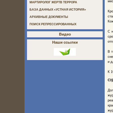
мес
МАРТИРОЛОГ ЖЕРТВ ТЕРРОРА
БАЗА ДАННЫХ «УСТНАЯ ИСТОРИЯ»
Кро
ста
АРХИВНЫЕ ДОКУМЕНТЫ
Кож
ПОИСК РЕПРЕССИРОВАННЫХ
С 
Видео
ср
отп
Наши ссылки
В т
сне
и д
К 1
СУ
Дол
жур
ре
кра
жур