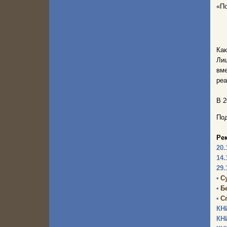
«По
Как
Лиш
вме
реа
В 2
Под
Ре
20.
14.
29.
•
С
•
Б
•
С
КН
КН