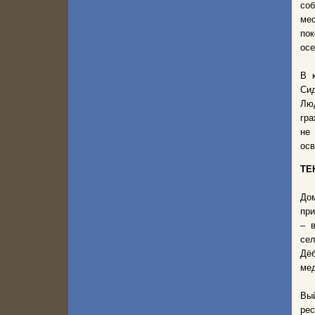
соб
ме
пок
осе
В 
Сид
Лю
гра
не
осв
ТЕ
До
при
– 
се
Дёб
мед
Вы
рес