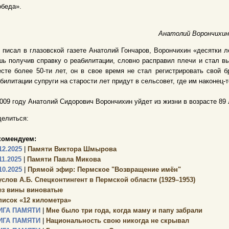
беда».
Анатолий Ворончихин
 писал в глазовской газете Анатолий Гончаров, Ворончихин «десятки 
ь получив справку о реабилитации, словно расправил плечи и стал в
сте более 50-ти лет, он в свое время не стал регистрировать свой б
билитации супруги на старости лет придут в сельсовет, где им наконец-т
009 году Анатолий Сидорович Ворончихин уйдет из жизни в возрасте 89 
елиться:
комендуем:
12.2025
|
Памяти Виктора Шмырова
11.2025
|
Памяти Павла Микова
10.2025
|
Прямой эфир: Пермское "Возвращение имён"
услов А.Б. Спецконтингент в Пермской области (1929–1953)
ез вины виноватые
писок «12 километра»
ИГА ПАМЯТИ
|
Мне было три года, когда маму и папу забрали
ИГА ПАМЯТИ
|
Национальность свою никогда не скрывал