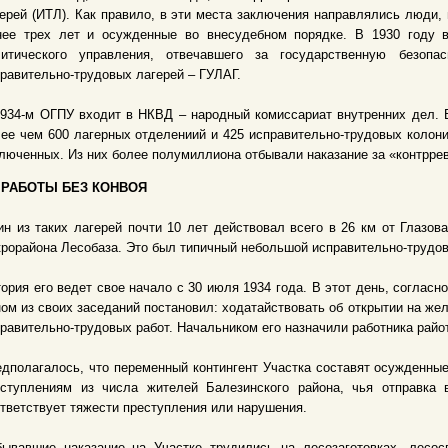
ерей (ИТЛ). Как правило, в эти места заключения направлялись люди,
нее трех лет и осужденные во внесудебном порядке. В 1930 году в
литического управления, отвечавшего за государственную безоп
равительно-трудовых лагерей – ГУЛАГ.
934-м ОГПУ входит в НКВД – народный комиссариат внутренних дел. В
ее чем 600 лагерных отделениий и 425 исправительно-трудовых колони
люченных. Из них более полумиллиона отбывали наказание за «контрр
 РАБОТЫ БЕЗ КОНВОЯ
н из таких лагерей почти 10 лет действовал всего в 26 км от Глазов
рорайона Лесобаза. Это был типичный небольшой исправительно-трудов
ория его ведет свое начало с 30 июля 1934 года. В этот день, соглас
ом из своих заседаний постановил: ходатайствовать об открытии на же
равительно-трудовых работ. Начальником его назначили работника ра
дполагалось, что переменный контингент Участка составят осужденны
еступлениям из числа жителей Балезинского района, чья отправка 
тветствует тяжести преступления или нарушения.
бывавшие наказание на Участке трудились на лесозаготовках, лесос