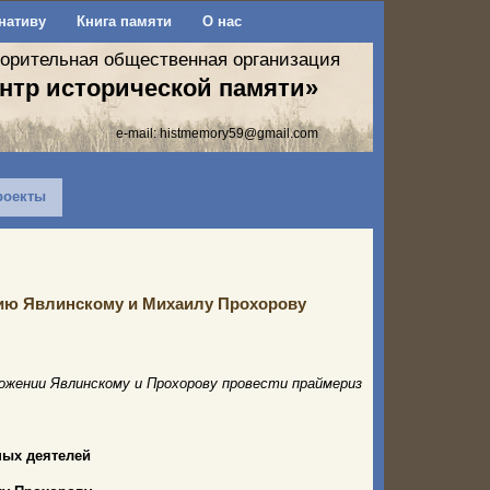
нативу
Книга памяти
О нас
ворительная общественная организация
нтр исторической памяти»
e-mail:
histmemory59@gmail.com
роекты
ию Явлинскому и Михаилу Прохорову
ожении Явлинскому и Прохорову провести праймериз
ых деятелей