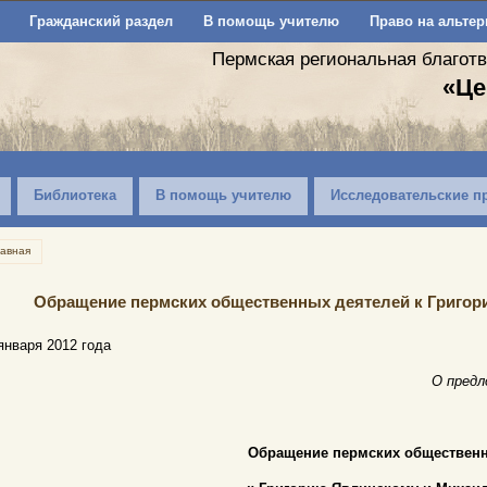
Гражданский раздел
В помощь учителю
Право на альтер
Пермская региональная благот
«Це
Библиотека
В помощь учителю
Исследовательские п
лавная
Обращение пермских общественных деятелей к Григор
января 2012 года
О предл
Обращение пермских общественн