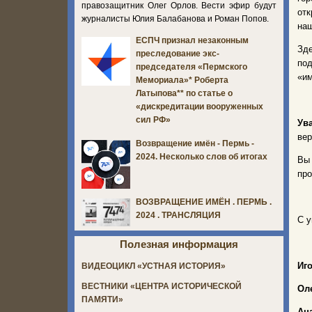
правозащитник Олег Орлов. Вести эфир будут
отк
журналисты Юлия Балабанова и Роман Попов.
наш
ЕСПЧ признал незаконным
Зд
преследование экс-
по
председателя «Пермского
«им
Мемориала»* Роберта
Латыпова** по статье о
«дискредитации вооруженных
сил РФ»
Ув
вер
Возвращение имён - Пермь -
2024. Несколько слов об итогах
Вы
про
ВОЗВРАЩЕНИЕ ИМЁН . ПЕРМЬ .
2024 . ТРАНСЛЯЦИЯ
С у
Полезная информация
Иг
ВИДЕОЦИКЛ «УСТНАЯ ИСТОРИЯ»
ВЕСТНИКИ «ЦЕНТРА ИСТОРИЧЕСКОЙ
Ол
ПАМЯТИ»
Ан