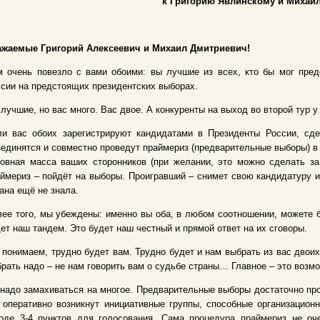
к Григорию Явлинскому и Михаи
ажаемые Григорий Алексеевич и Михаил Дмитриевич!
м очень повезло с вами обоими: вы лучшие из всех, кто бы мог пре
сии на предстоящих президентских выборах.
лучшие, но вас много. Вас двое. А конкуренты на выход во второй тур 
ли вас обоих зарегистрируют кандидатами в Президенты России, сд
единятся и совместно проведут праймериз (предварительные выборы) в 
овная масса ваших сторонников (при желании, это можно сделать за
ймериз – пойдёт на выборы. Проигравший – снимет свою кандидатуру и
ана ещё не знала.
ее того, мы убеждены: именно вы оба, в любом соотношении, можете б
ет наш тандем. Это будет наш честный и прямой ответ на их сговоры.
понимаем, трудно будет вам. Трудно будет и нам выбрать из вас двои
рать надо – не нам говорить вам о судьбе страны… Главное – это возм
надо замахиваться на многое. Предварительные выборы достаточно про
 оперативно возникнут инициативные группы, способные организацион
роде 3-4 пунктов для голосования. Сама процедура праймериз не оч