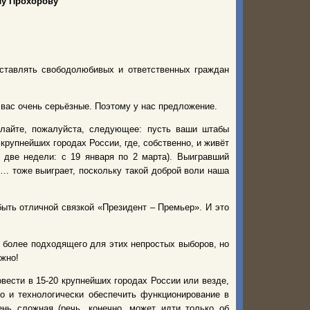
лу Прохорову
дставлять свободолюбивых и ответственных граждан
у вас очень серьёзные. Поэтому у нас предложение.
елайте, пожалуйста, следующее: пусть ваши штабы
крупнейших городах России, где, собственно, и живёт
 две недели: с 19 января по 2 марта). Выигравший
… тоже выиграет, поскольку такой доброй воли наша
ыть отличной связкой «Президент – Премьер». И это
х более подходящего для этих непростых выборов, но
ожно!
вести в 15-20 крупнейших городах России или везде,
но и технологически обеспечить функционирование в
ень сложная (речь, конечно, может идти только об