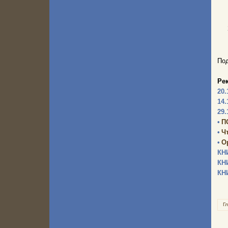
Под
Ре
20.
14.
29.
•
П
•
Ч
•
О
КН
КН
КН
Г