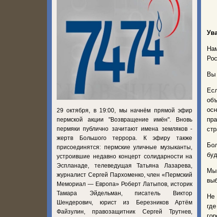
Ув
На
Рос
Вы 
Ес
объ
осн
29 октября, в 19:00, мы начнём прямой эфир
пра
пермской акции "Возвращение имён". Вновь
пермяки публично зачитают имена земляков -
стр
жертв Большого террора. К эфиру также
Бол
присоединятся: пермские уличные музыканты,
буд
устроившие недавно концерт солидарности на
Эспланаде, телеведущая Татьяна Лазарева,
Мы 
журналист Сергей Пархоменко, член «Пермский
выб
Мемориал — Европа» Роберт Латыпов, историк
Тамара Эйдельман, писатель Виктор
Не 
Шендерович, юрист из Березников Артём
где
Файзулин, правозащитник Сергей Трутнев,
го