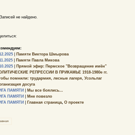
Записей не найдено.
елиться:
комендуем:
12.2025
|
Памяти Виктора Шмырова
11.2025
|
Памяти Павла Микова
10.2025
|
Прямой эфир: Пермское "Возвращение имён"
ОЛИТИЧЕСКИЕ РЕПРЕССИИ В ПРИКАМЬЕ 1918-1980е гг.
тобы помнили: трудармия, лесные лагеря, Усольлаг
рганизация досуга
ИГА ПАМЯТИ
|
Мы все боялись...
ИГА ПАМЯТИ
|
Мне повезло
ИГА ПАМЯТИ
|
Главная страница
,
О проекте
лавная