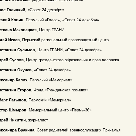
нис Галицкий
, «Совет 24 декабря»
талий Ковин
, Пермский «Голос», «Совет 24 декабря»
етлана Маковецкая
, Центр ГРАНИ
ргей Исаев
, Пермский региональный правозащитный центр
нстантин Сулимов
, Центр ГРАНИ, «Совет 24 декабря»
дрей Суслов
, Центр гражданского образования и прав человека
нстантин Окунев
,
«Совет 24 декабря»
ександр Калих
, Пермский «Мемориал»
нстантин Егоров
, Фонд «Гражданская позиция»
берт Латыпов
, Пермский «Мемориал»
ктор Шмыров
, Мемориальный центр «Пермь-36»
дрей Никитин
, журналист
ександра Вракина
, Совет родителей военнослужащих Прикамья