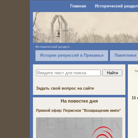
Главная
Исторический раздел
Исторический раздел:
История репрессий в Прикамье
Памятники
Г
Задать свой вопрос на сайте
16 
На повестке дня
Прямой эфир: Пермское "Возвращение имён"