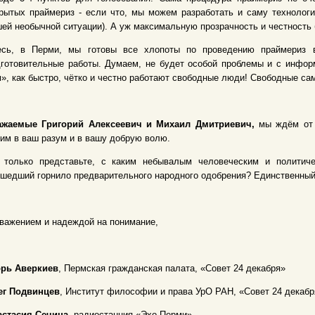
рытых праймериз - если что, мы можем разработать и саму технолог
ей необычной ситуации). А уж максимальную прозрачность и честность
есь, в Перми, мы готовы все хлопоты по проведению праймериз в
дготовительные работы. Думаем, не будет особой проблемы и с инфо
», как быстро, чётко и честно работают свободные люди! Свободные сам
ажаемые Григорий Алексеевич и Михаил Дмитриевич,
мы ждём от в
им в ваш разум и в вашу добрую волю.
 только представьте, с каким небывалым человеческим и политиче
шедший горнило предварительного народного одобрения? Единственный 
важением и надеждой на понимание,
орь Аверкиев
, Пермская гражданская палата, «Совет 24 декабря»
ег Подвинцев
, Институт философии и права УрО РАН, «Совет 24 декабр
астасия Сечина
, радиостанция «Эхо Перми»