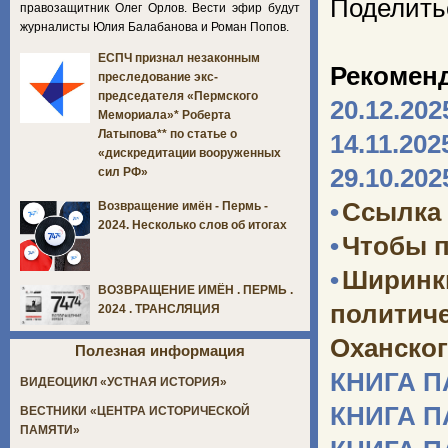
Поделить
правозащитник Олег Орлов. Вести эфир будут
журналисты Юлия Балабанова и Роман Попов.
ЕСПЧ признал незаконным
Рекомен
преследование экс-
председателя «Пермского
20.12.202
Мемориала»* Роберта
Латыпова** по статье о
14.11.202
«дискредитации вооруженных
29.10.202
сил РФ»
•
Ссылка 
Возвращение имён - Пермь -
2024. Несколько слов об итогах
•
Чтобы п
•
Ширинк
ВОЗВРАЩЕНИЕ ИМЁН . ПЕРМЬ .
политич
2024 . ТРАНСЛЯЦИЯ
Оханског
Полезная информация
КНИГА 
ВИДЕОЦИКЛ «УСТНАЯ ИСТОРИЯ»
КНИГА 
ВЕСТНИКИ «ЦЕНТРА ИСТОРИЧЕСКОЙ
ПАМЯТИ»