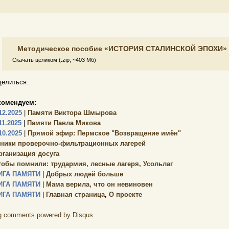
Методическое пособие «ИСТОРИЯ СТАЛИНСКОЙ ЭПОХИ»
Скачать целиком (.zip, ~403 Мб)
елиться:
комендуем:
12.2025
|
Памяти Виктора Шмырова
11.2025
|
Памяти Павла Микова
10.2025
|
Прямой эфир: Пермское "Возвращение имён"
зники проверочно-фильтрационных лагерей
рганизация досуга
тобы помнили: трудармия, лесные лагеря, Усольлаг
ИГА ПАМЯТИ
|
Добрых людей больше
ИГА ПАМЯТИ
|
Мама верила, что он невиновен
ИГА ПАМЯТИ
|
Главная страница
,
О проекте
g comments powered by
Disqus