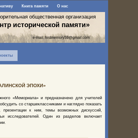
нативу
Книга памяти
О нас
ворительная общественная организация
нтр исторической памяти»
e-mail:
histmemory59@gmail.com
роекты
СТАЛИНСКОЙ ЭПОХИ»
жного «Мемориала» и предназначено для учителей
обсудить со старшеклассниками и наглядно показать
м, презентации к ним, темы возможных дискуссий,
тьи исследователей. Один из разделов включает
ии.