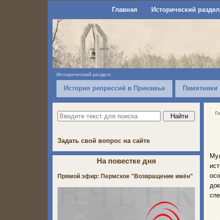
Главная
Исторический раздел
Исторический раздел:
История репрессий в Прикамье
Памятники
Г
Задать свой вопрос на сайте
Му
На повестке дня
ист
ос
Прямой эфир: Пермское "Возвращение имён"
до
спе