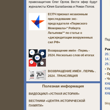
правозащитник Олег Орлов. Вести эфир будут
журналисты Юлия Балабанова и Роман Попов.
ЕСПЧ признал незаконным
преследование экс-
председателя «Пермского
Мемориала»* Роберта
Латыпова** по статье о
«дискредитации вооруженных
Под
сил РФ»
Ре
Возвращение имён - Пермь -
20.
2024. Несколько слов об итогах
14.
29.
•
У
ВОЗВРАЩЕНИЕ ИМЁН . ПЕРМЬ .
•
О
2024 . ТРАНСЛЯЦИЯ
•
Ч
КН
Полезная информация
КН
КН
ВИДЕОЦИКЛ «УСТНАЯ ИСТОРИЯ»
ВЕСТНИКИ «ЦЕНТРА ИСТОРИЧЕСКОЙ
blo
ПАМЯТИ»