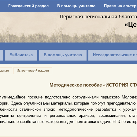
Гражданский раздел
В помощь учителю
Право на альтер
Пермская региональная благот
«Це
Библиотека
В помощь учителю
Исследовательские п
лавная
Исторический раздел
Методическое пособие «ИСТОРИЯ 
льтимедийное пособие подготовлено сотрудниками пермского Молодё
ории. Здесь опубликованы материалы, которые помогут преподавателю 
обенности сталинской эпохи: методологические разработки к урока
кументы центральных и региональных архивов, воспоминания, ста
циально разработанные материалы для подготовки к сдаче ЕГЭ по истор