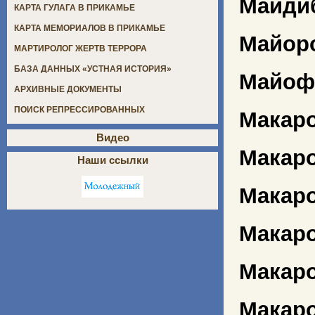
Майди
КАРТА ГУЛАГА В ПРИКАМЬЕ
КАРТА МЕМОРИАЛОВ В ПРИКАМЬЕ
Майор
МАРТИРОЛОГ ЖЕРТВ ТЕРРОРА
БАЗА ДАННЫХ «УСТНАЯ ИСТОРИЯ»
Майоф
АРХИВНЫЕ ДОКУМЕНТЫ
ПОИСК РЕПРЕССИРОВАННЫХ
Макар
Видео
Макар
Наши ссылки
Макар
Макар
Макар
Макар