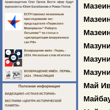
правозащитник Олег Орлов. Вести эфир будут
Мазеи
журналисты Юлия Балабанова и Роман Попов.
ЕСПЧ признал незаконным
Мазеи
преследование экс-
председателя «Пермского
Мемориала»* Роберта
Мазеин
Латыпова** по статье о
«дискредитации вооруженных
сил РФ»
Мазун
Возвращение имён - Пермь -
2024. Несколько слов об итогах
Мазуни
Мазун
ВОЗВРАЩЕНИЕ ИМЁН . ПЕРМЬ .
2024 . ТРАНСЛЯЦИЯ
Май И
Полезная информация
ВИДЕОЦИКЛ «УСТНАЯ ИСТОРИЯ»
Майба
ВЕСТНИКИ «ЦЕНТРА ИСТОРИЧЕСКОЙ
ПАМЯТИ»