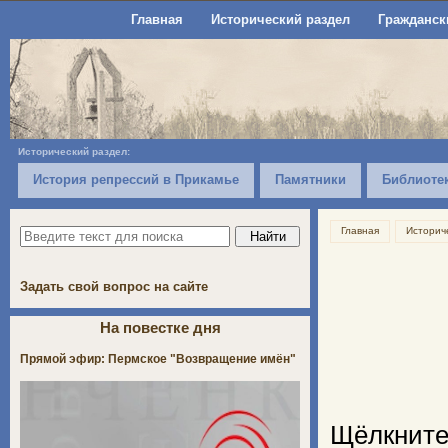
Главная
Исторический раздел
Гражданск
Исторический раздел:
История репрессий в Прикамье
Памятники
Библиоте
Главная
Историч
Задать свой вопрос на сайте
На повестке дня
Прямой эфир: Пермское "Возвращение имён"
Щёлкните