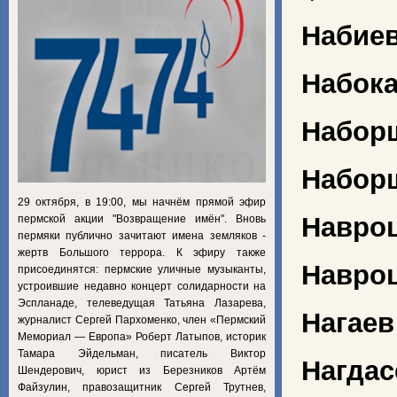
Набиев
Набока
Набор
Набор
29 октября, в 19:00, мы начнём прямой эфир
Навроц
пермской акции "Возвращение имён". Вновь
пермяки публично зачитают имена земляков -
жертв Большого террора. К эфиру также
Навроц
присоединятся: пермские уличные музыканты,
устроившие недавно концерт солидарности на
Эспланаде, телеведущая Татьяна Лазарева,
Нагае
журналист Сергей Пархоменко, член «Пермский
Мемориал — Европа» Роберт Латыпов, историк
Тамара Эйдельман, писатель Виктор
Нагдас
Шендерович, юрист из Березников Артём
Файзулин, правозащитник Сергей Трутнев,