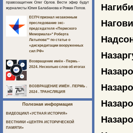
правозащитник Олег Орлов. Вести эфир будут
Нагиби
журналисты Юлия Балабанова и Роман Попов.
ЕСПЧ признал незаконным
Нагов
преследование экс-
председателя «Пермского
Мемориала»* Роберта
Надсо
Латыпова** по статье о
«дискредитации вооруженных
сил РФ»
Назар
Возвращение имён - Пермь -
2024. Несколько слов об итогах
Назаро
Назаро
ВОЗВРАЩЕНИЕ ИМЁН . ПЕРМЬ .
2024 . ТРАНСЛЯЦИЯ
Назаро
Полезная информация
ВИДЕОЦИКЛ «УСТНАЯ ИСТОРИЯ»
Назар
ВЕСТНИКИ «ЦЕНТРА ИСТОРИЧЕСКОЙ
ПАМЯТИ»