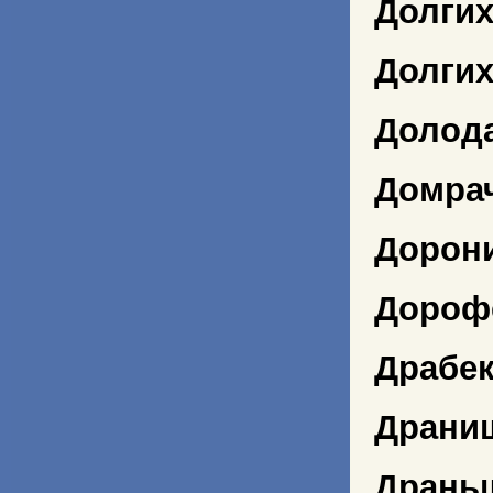
Долгих
Долги
Долод
Домрач
Дорон
Дороф
Драбе
Драни
Дрань