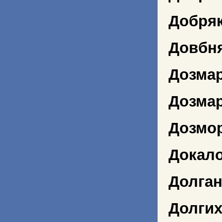
Добря
Довбня
Дозмар
Дозмар
Дозмо
Докало
Долган
Долгих