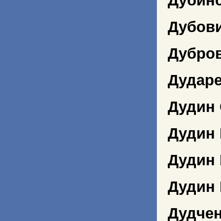
Дубинс
Дубов
Дубро
Дудар
Дудин 
Дудин
Дудин
Дудин
Дудчен