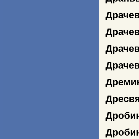
Драче
Драче
Драчев
Драчев
Дреми
Дресв
Дроби
Дроби