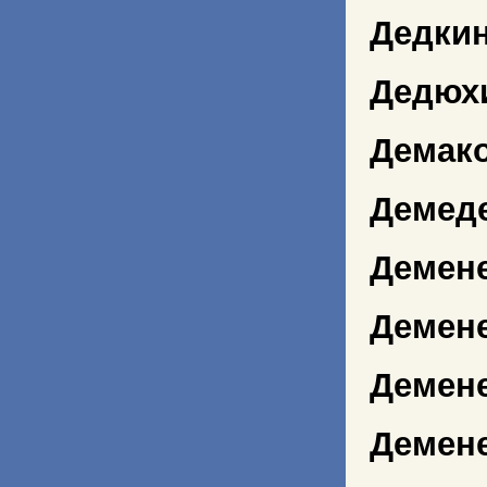
Дедки
Дедюх
Демако
Демед
Демене
Демене
Демене
Демен