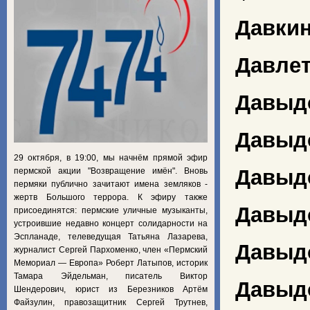
Давки
Давлет
Давыд
Давыд
29 октября, в 19:00, мы начнём прямой эфир
Давыд
пермской акции "Возвращение имён". Вновь
пермяки публично зачитают имена земляков -
жертв Большого террора. К эфиру также
Давыд
присоединятся: пермские уличные музыканты,
устроившие недавно концерт солидарности на
Эспланаде, телеведущая Татьяна Лазарева,
Давыд
журналист Сергей Пархоменко, член «Пермский
Мемориал — Европа» Роберт Латыпов, историк
Тамара Эйдельман, писатель Виктор
Давыд
Шендерович, юрист из Березников Артём
Файзулин, правозащитник Сергей Трутнев,