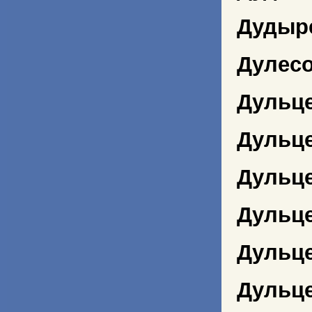
Дудыр
Дулесо
Дульц
Дульц
Дульц
Дульц
Дульце
Дульце