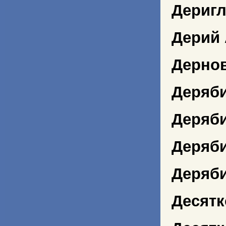
Дериг
Дерий
Дернов
Деряб
Деряб
Деряби
Деряб
Десятк