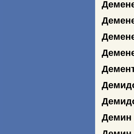
Демене
Демене
Демен
Демене
Демент
Демид
Демид
Демин
Демин