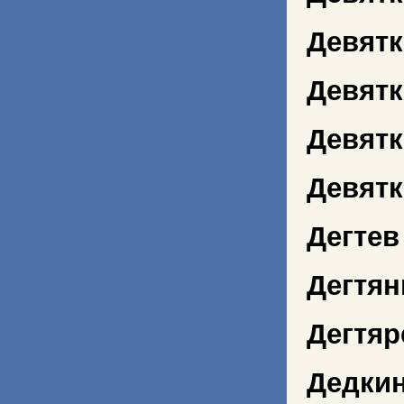
Девятк
Девятк
Девят
Девятк
Дегтев
Дегтян
Дегтяр
Дедки