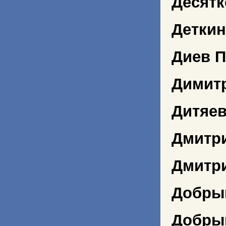
Десятк
Деткин
Диев П
Димит
Дитяев
Дмитр
Дмитр
Добры
Добры