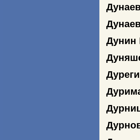
Дунаев
Дунаев
Дунин
Дуняш
Дуреги
Дурима
Дурни
Дурно