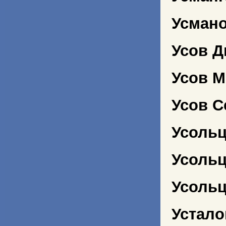
Усман
Усов 
Усов М
Усов С
Усольц
Усольц
Усоль
Устало