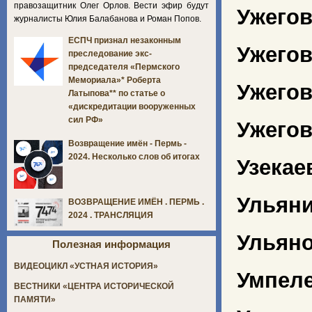
правозащитник Олег Орлов. Вести эфир будут
Ужего
журналисты Юлия Балабанова и Роман Попов.
ЕСПЧ признал незаконным
Ужегов
преследование экс-
председателя «Пермского
Мемориала»* Роберта
Ужегов
Латыпова** по статье о
«дискредитации вооруженных
сил РФ»
Ужегов
Возвращение имён - Пермь -
2024. Несколько слов об итогах
Узекае
Ульян
ВОЗВРАЩЕНИЕ ИМЁН . ПЕРМЬ .
2024 . ТРАНСЛЯЦИЯ
Ульяно
Полезная информация
ВИДЕОЦИКЛ «УСТНАЯ ИСТОРИЯ»
Умпеле
ВЕСТНИКИ «ЦЕНТРА ИСТОРИЧЕСКОЙ
ПАМЯТИ»