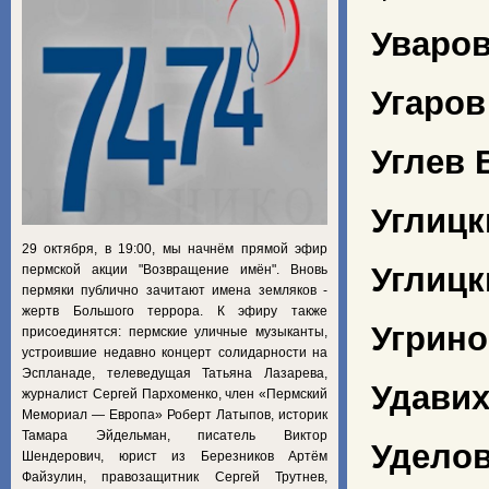
Уваров
Угаров
Углев
Углицк
29 октября, в 19:00, мы начнём прямой эфир
Углицк
пермской акции "Возвращение имён". Вновь
пермяки публично зачитают имена земляков -
жертв Большого террора. К эфиру также
Угрино
присоединятся: пермские уличные музыканты,
устроившие недавно концерт солидарности на
Эспланаде, телеведущая Татьяна Лазарева,
Удави
журналист Сергей Пархоменко, член «Пермский
Мемориал — Европа» Роберт Латыпов, историк
Тамара Эйдельман, писатель Виктор
Уделов
Шендерович, юрист из Березников Артём
Файзулин, правозащитник Сергей Трутнев,