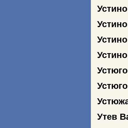
Устин
Устин
Устино
Устино
Устюго
Устюго
Устюж
Утев В