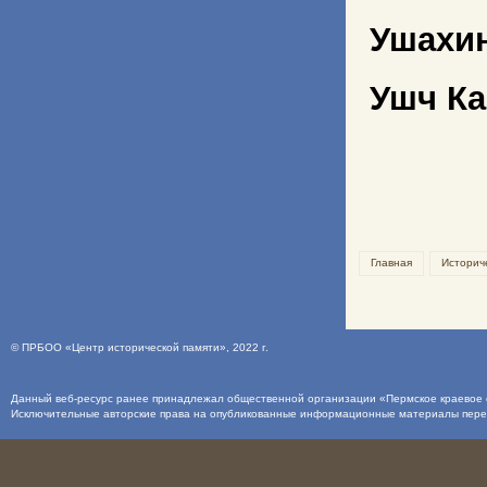
Ушахи
Ушч К
Главная
Историч
©
ПРБОО «Центр исторической памяти»
, 2022 г.
Данный веб-ресурс ранее принадлежал общественной организации «Пермское краевое о
Исключительные авторские права на опубликованные информационные материалы пер