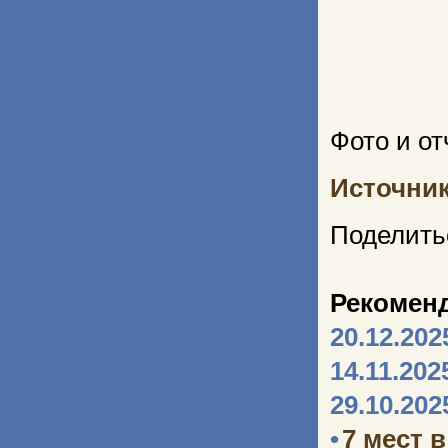
Фото и от
Источни
Поделить
Рекомен
20.12.202
14.11.202
29.10.202
•
7 мест 