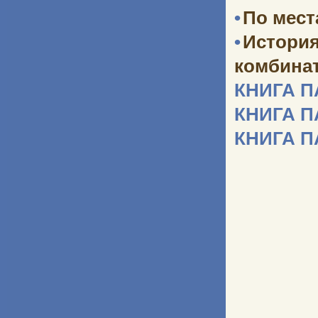
•
По мест
•
Истори
комбината
КНИГА 
КНИГА 
КНИГА 