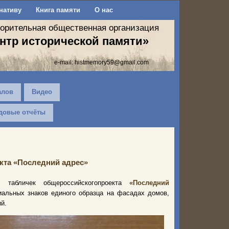
нативу
Книга памяти
О нас
ворительная общественная организация
нтр исторической памяти»
e-mail:
histmemory59@gmail.com
алов
Видео
довые отчёты
кта «Последний адрес»
табличек общероссийско
го
проекта
«Последний
иальных знаков единого образца на фасадах домов,
й.