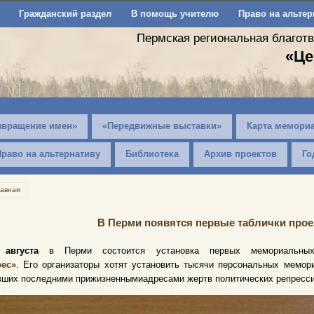
Гражданский раздел
В помощь учителю
Право на альтер
Пермская региональная благот
«Це
звращение имен»
«Передвижные выставки»
Карта мемори
Право на альтернативу
Библиотека
Архив проектов
Го
лавная
В Перми появятся первые таблички прое
 августа
в Перми состоится установка первых мемориальных 
рес»
.
Е
го
организаторы хотят установить тысячи персональных мемор
вших последним
и
прижизненным
и
адрес
ами
жертв политических репресси