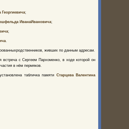
 Георгиевича
;
ршфельд
а
Иван
а
Иванович
а
;
вич
а
;
ич
а
.
рованных
родственников
, живших по данным адресам.
я встреча с Сергеем Пархоменко, в ходе которой он
частия
в нём
пермяков
.
установлена табличка памяти
Старцева Валентина