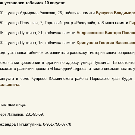
н установки табличек 10 августа:
00 – улица Адмирала Ушакова, 26, табличка памяти
Бушуева Владимира
30 – ул
ица
Пермская, 7, Т
орговый центр
«Разгуляй»,
табличка памяти
Ги
15 – ул
ица
Пушкина, 21,
табличка памяти
Андреевск
ого
Виктор
а
Павло
00 – ул
ица
Пушкина, 15,
табличка памяти
Хрипунов
а
Георги
я
Васильев
оде установки табличек
их
заявители расскажут истории
своих
репресси
окончании церемонии в здании по адресу ул
ица
Пушкина, 15 состоитс
сскажет
о развитии
проект
а
«Последний адрес»,
а также о
возможност
ях
у
 августа в селе Купросе Юсьвинского района Пермского края будет 
сильевича
.
тактные лица:
ерт Латыпов, 281-95-59.
ксандра Нигматулина, 8-961-758-87-78