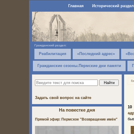
Главная
Исторический раздел
Гражданский раздел:
Реабилитация
«Последний адрес»
«Во
Гражданские сезоны.Пермские дни памяти
Г
Задать свой вопрос на сайте
10
На повестке дня
ад
бы
Прямой эфир: Пермское "Возвращение имён"