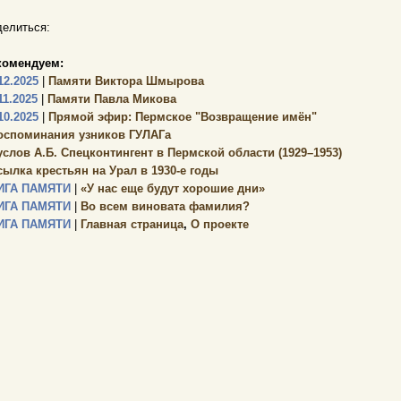
елиться:
комендуем:
12.2025
|
Памяти Виктора Шмырова
11.2025
|
Памяти Павла Микова
10.2025
|
Прямой эфир: Пермское "Возвращение имён"
оспоминания узников ГУЛАГа
услов А.Б. Спецконтингент в Пермской области (1929–1953)
сылка крестьян на Урал в 1930-е годы
ИГА ПАМЯТИ
|
«У нас еще будут хорошие дни»
ИГА ПАМЯТИ
|
Во всем виновата фамилия?
ИГА ПАМЯТИ
|
Главная страница
,
О проекте