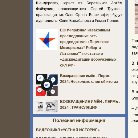
Шендерович, юрист из Березников Артём
Файзулин, правозащитник Сергей Трутнев,
правозащитник Олег Орлов. Вести эфир будут
журналисты Юлия Балабанова и Роман Попов.
ЕСПЧ признал незаконным
преследование экс-
Гл
председателя «Пермского
ла
Мемориала»* Роберта
зая
Латыпова** по статье о
«дискредитации вооруженных
В 
сил РФ»
окр
акц
Возвращение имён - Пермь -
кру
2024. Несколько слов об итогах
В ц
бло
ВОЗВРАЩЕНИЕ ИМЁН . ПЕРМЬ .
2024 . ТРАНСЛЯЦИЯ
– 
чт
Полезная информация
шан
ВИДЕОЦИКЛ «УСТНАЯ ИСТОРИЯ»