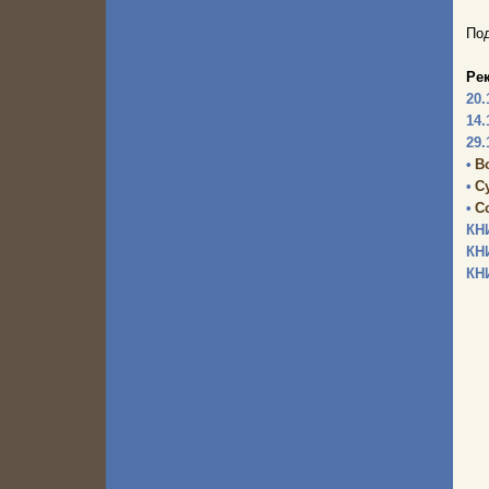
Под
Ре
20.
14.
29.
•
В
•
С
•
С
КН
КН
КН