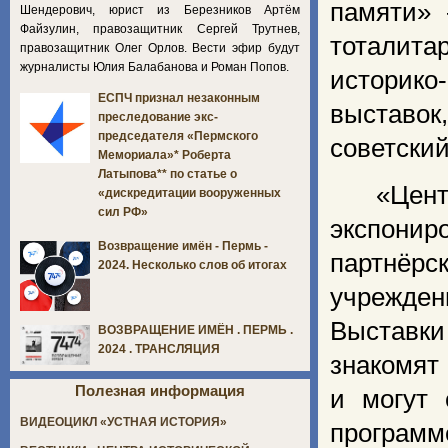
памяти» 
Шендерович, юрист из Березников Артём
Файзулин, правозащитник Сергей Трутнев,
тоталит
правозащитник Олег Орлов. Вести эфир будут
журналисты Юлия Балабанова и Роман Попов.
историко
ЕСПЧ признал незаконным
выставо
преследование экс-
председателя «Пермского
советский
Мемориала»* Роберта
Латыпова** по статье о
«Центр
«дискредитации вооруженных
сил РФ»
экспонир
Возвращение имён - Пермь -
партнёр
2024. Несколько слов об итогах
учрежден
Выставки
ВОЗВРАЩЕНИЕ ИМЁН . ПЕРМЬ .
2024 . ТРАНСЛЯЦИЯ
знакомят
Полезная информация
и могут 
ВИДЕОЦИКЛ «УСТНАЯ ИСТОРИЯ»
программе