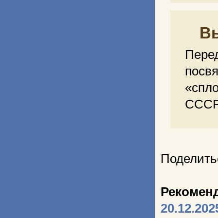
В
Пер
пос
«спл
СССР
Поделить
Рекомен
20.12.202