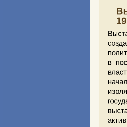
Вы
19
Выст
созда
полит
в по
влас
нача
изол
госу
выст
акти