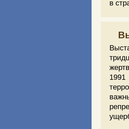
в стр
Вы
Выст
трид
жерт
1991
терр
важн
репр
ущерб