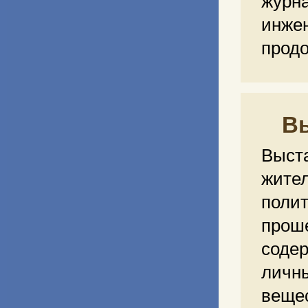
журн
инже
продо
Вы
Выст
жите
поли
прош
соде
лич
вещес