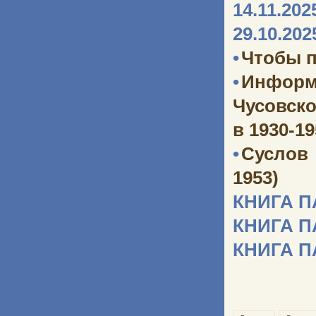
14.11.202
29.10.202
•
Чтобы п
•
Информ
Чусовско
в 1930-1
•
Суслов
1953)
КНИГА 
КНИГА 
КНИГА 