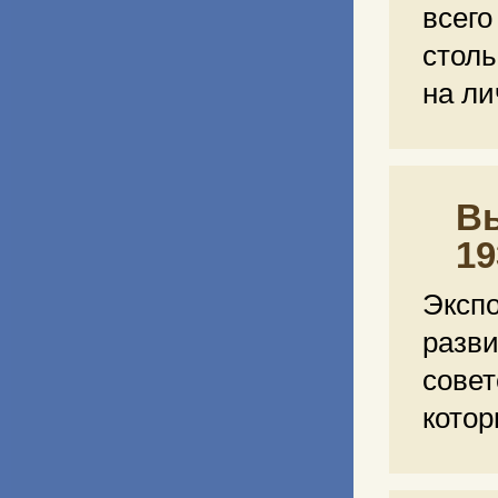
всег
столь
на ли
Вы
19
Эксп
разв
сове
кото