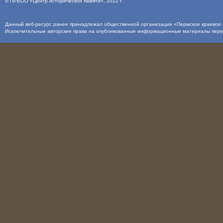
©
ПРБОО «Центр исторической памяти»
, 2022 г.
Данный веб-ресурс ранее принадлежал общественной организации «Пермское краевое о
Исключительные авторские права на опубликованные информационные материалы пер