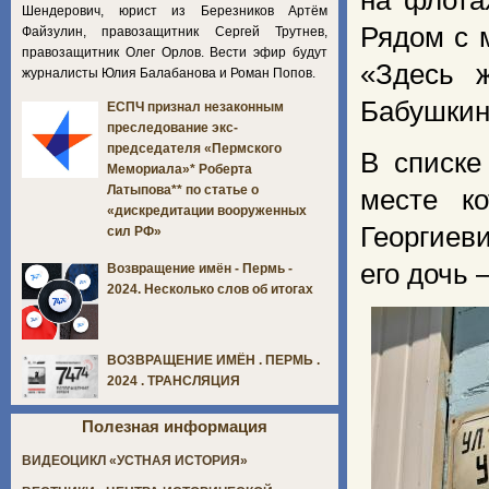
на флота
Шендерович, юрист из Березников Артём
Рядом с 
Файзулин, правозащитник Сергей Трутнев,
правозащитник Олег Орлов. Вести эфир будут
«Здесь ж
журналисты Юлия Балабанова и Роман Попов.
Бабушкин
ЕСПЧ признал незаконным
преследование экс-
председателя «Пермского
В списке
Мемориала»* Роберта
Латыпова** по статье о
месте к
«дискредитации вооруженных
Георгиев
сил РФ»
его дочь
Возвращение имён - Пермь -
2024. Несколько слов об итогах
ВОЗВРАЩЕНИЕ ИМЁН . ПЕРМЬ .
2024 . ТРАНСЛЯЦИЯ
Полезная информация
ВИДЕОЦИКЛ «УСТНАЯ ИСТОРИЯ»