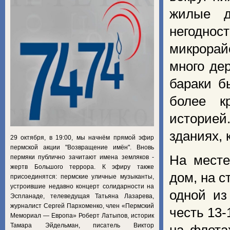
жилые д
негоднос
микрорай
много де
бараки б
более к
историей
зданиях, 
29 октября, в 19:00, мы начнём прямой эфир
пермской акции "Возвращение имён". Вновь
На месте
пермяки публично зачитают имена земляков -
жертв Большого террора. К эфиру также
дом, на 
присоединятся: пермские уличные музыканты,
устроившие недавно концерт солидарности на
одной из
Эспланаде, телеведущая Татьяна Лазарева,
журналист Сергей Пархоменко, член «Пермский
честь 13
Мемориал — Европа» Роберт Латыпов, историк
Тамара Эйдельман, писатель Виктор