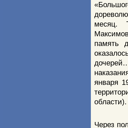
«Большог
дореволю
месяц. 
Максимов
память 
оказало
дочерей…
наказани
января 1
территор
области).
Через по