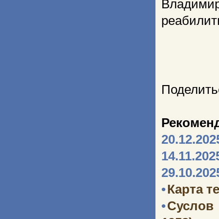
Владими
реабилити
Поделить
Рекомен
20.12.202
14.11.202
29.10.202
•
Карта т
•
Суслов