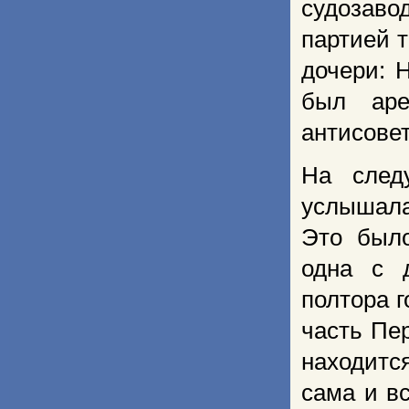
судозаво
партией 
дочери: 
был аре
антисовет
На след
услышала
Это был
одна с 
полтора г
часть Пе
находитс
сама и в