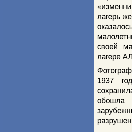
«изменн
лагерь же
оказало
малолетн
своей м
лагере А
Фотограф
1937 го
сохрани
обошла 
зарубеж
разрушен