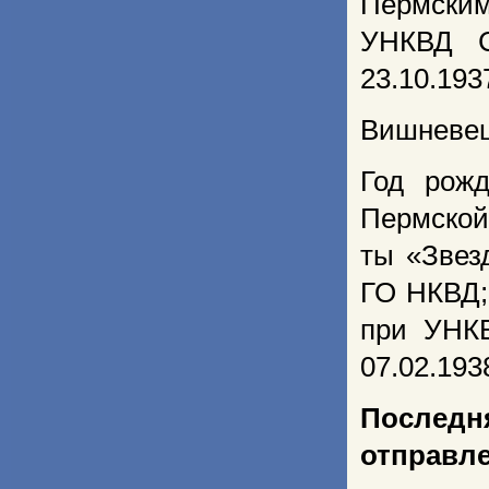
Пермским
УНКВД С
23.10.193
Вишневец
Год рожд
Пермской
ты «Звез
ГО НКВД;
при УНКВ
07.02.193
Послед
отправле