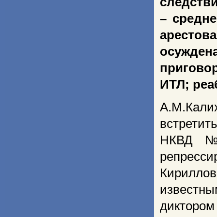
следстви
– средне
арестова
осуждена
приговор
ИТЛ; ре
А.М.Кал
встрети
НКВД №2
репрес
Кирилло
известн
дикторо