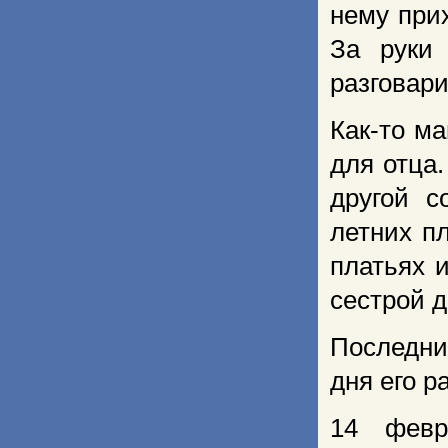
нему при
За руки
разговари
Как-то м
для отца.
другой с
летних п
платьях и
сестрой д
Последни
дня его р
14 февр