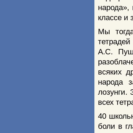
народа»,
классе и 
Мы тогда
тетрадей
А.С. Пуш
разоблач
всяких д
народа 
лозунги. 
всех тетр
40 школьн
боли в гл