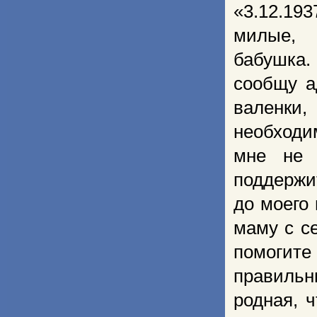
«3.12.1
милые,
бабушка.
сообщу а
валенки
необходи
мне не 
поддержи
до моего
маму с с
помоги
правиль
родная, 