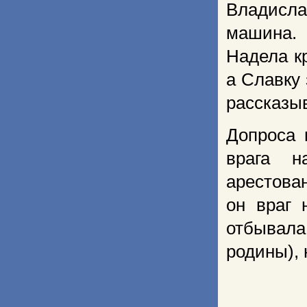
Владисл
машина. 
Надела к
а Славку 
рассказыв
Допроса 
врага н
арестова
он враг 
отбывала
родины), 