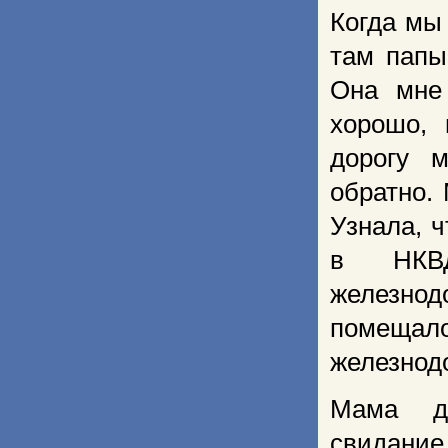
Когда мы
там папы
Она мне 
хорошо, 
дорогу 
обратно.
Узнала, 
в НКВД
железнод
помеща
железнод
Мама д
свидани