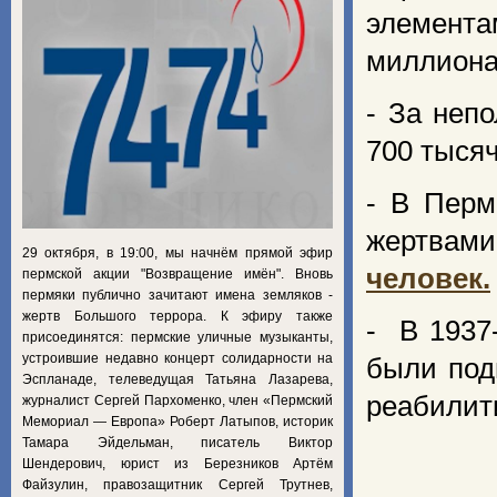
элемент
миллиона
- За неп
700 тыся
- В Перм
жертвам
29 октября, в 19:00, мы начнём прямой эфир
человек.
пермской акции "Возвращение имён". Вновь
пермяки публично зачитают имена земляков -
жертв Большого террора. К эфиру также
- В 1937-
присоединятся: пермские уличные музыканты,
устроившие недавно концерт солидарности на
были под
Эспланаде, телеведущая Татьяна Лазарева,
реабилит
журналист Сергей Пархоменко, член «Пермский
Мемориал — Европа» Роберт Латыпов, историк
Тамара Эйдельман, писатель Виктор
Шендерович, юрист из Березников Артём
Файзулин, правозащитник Сергей Трутнев,