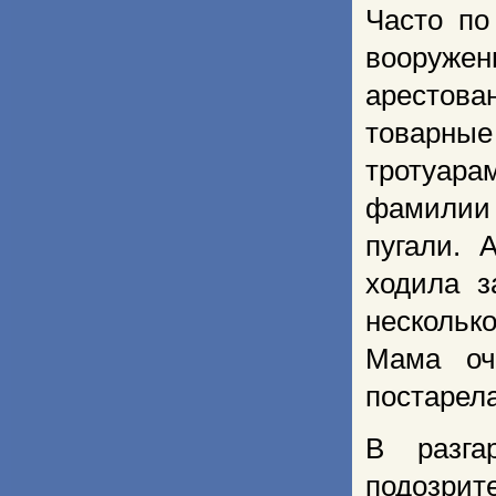
Часто по
вооружен
арестова
товарные
тротуар
фамилии
пугали. 
ходила з
нескольк
Мама оч
постарела
В разга
подозрит