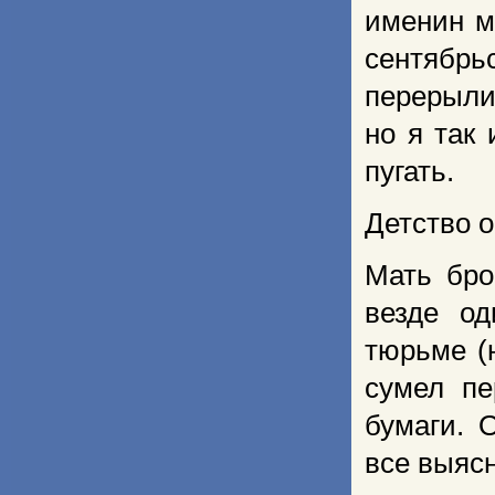
именин м
сентябр
перерыли
но я так
пугать.
Детство 
Мать бро
везде о
тюрьме (
сумел пе
бумаги. 
все выясн