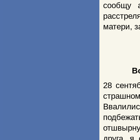
сообщу 
расстре
матери, 
В
28 сентя
страшном
Ввалилис
подбежать
отшвырну
друга, я