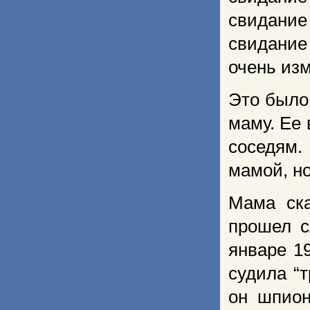
свидание
свидание
очень из
Это было 
маму. Ее 
соседям.
мамой, но
Мама ск
прошел с
январе 19
судила “т
он шпион