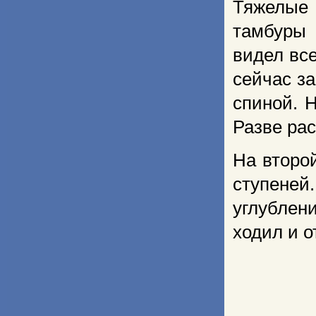
Тяжелые
тамбуры 
видел все
сейчас за
спиной. 
Разве рас
На второ
ступеней
углублен
ходил и 