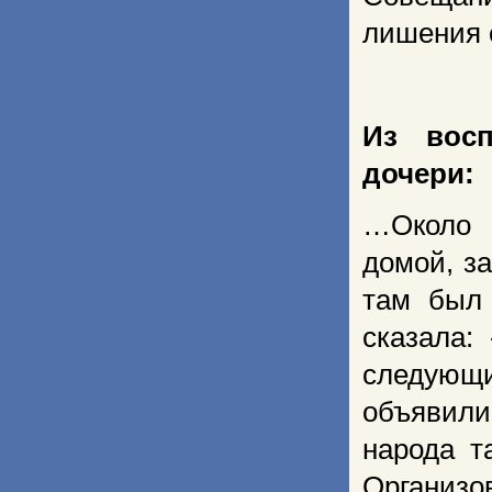
лишения 
Из вос
дочери:
…Около
домой, за
там был
сказала:
следую
объявил
народа т
Организо