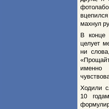
фотолаб
вцепился 
махнул ру
В конце
целует м
ни слова
«Прощай
именно
чувствова
Ходили с
10 года
формули