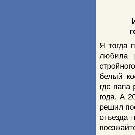
г
Я тогда 
любила 
стройног
белый ко
где папа 
года. А 2
решил по
отъезда п
поезжайте