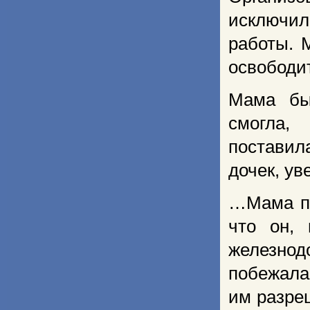
исключил
работы. 
освободит
Мама бы
смогла
поставила
дочек, ув
…Мама по
что он, 
железно
побежала
им разре