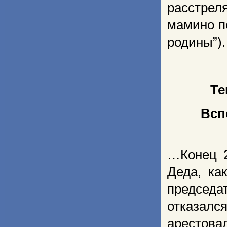
расстрел
мамино п
родины”).
Те
Всп
…Конец 2
Деда, ка
председа
отказалс
арестов