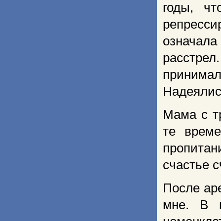
годы, чт
репресси
означал
расстр
принимал
Надеялис
Мама с т
те време
пропитан
счастье с
После ар
мне. В 