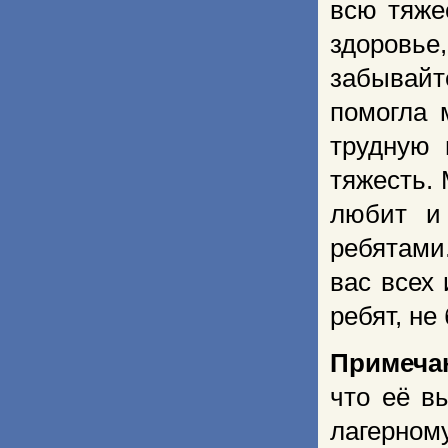
всю тяже
здоровье
забывайт
помогла 
трудную 
тяжесть.
любит и
ребятами
вас всех
ребят, не
Примеча
что её в
лагерном