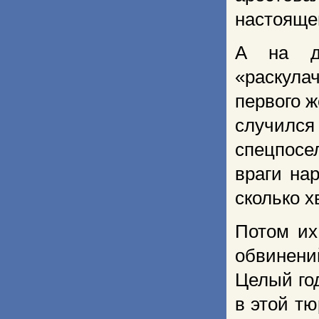
настоящег
А на д
«раскула
первого ж
случился
спецпосе
враги на
сколько 
Потом их
обвинени
Целый год
в этой т