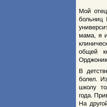
Мой отец
больниц 
универси
мама, я 
клиниче
общей к
Орджоник
В детств
болел. И
школу то
года. При
На друго