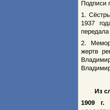
Подписи 
1. Сёстр
1937 го
передала
2. Мемо
жертв ре
Владимир
Владимир
Из с
1909 г
.