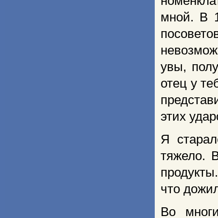
номенкла
мной. В 
посовето
невозмож
увы, пол
отец у те
представ
этих удар
Я старал
тяжело. 
продукты
что дожил
Во многи