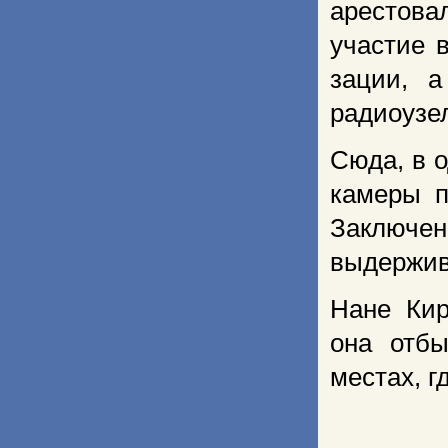
арестовал
участие 
зации, 
радиоузе
Сюда, в 
камеры п
Заключен
выдержив
Нане Кир
она отбы
местах, 