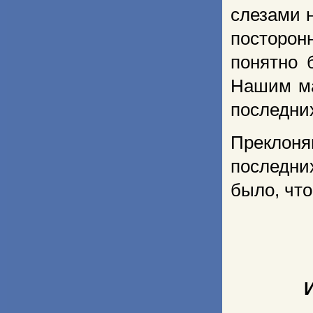
слезами 
посторон
понятно 
Нашим ма
последних
Преклон
последни
было, чт