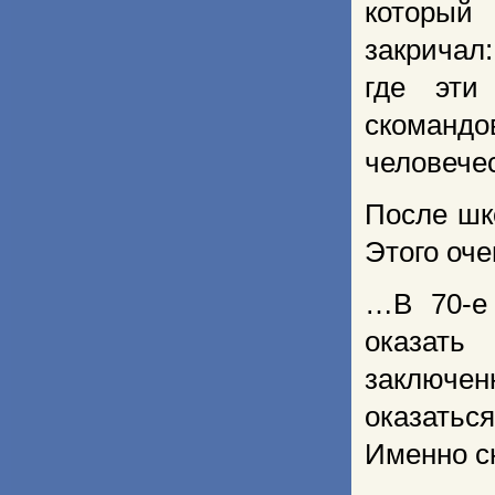
который
закричал:
где эти
скоманд
человечес
После шк
Этого оче
…В 70-е 
оказат
заключен
оказатьс
Именно сю