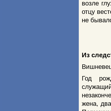
возле гл
отцу вест
не бывал
Из след
Вишневец
Год рож
служа
незаконч
жена, два