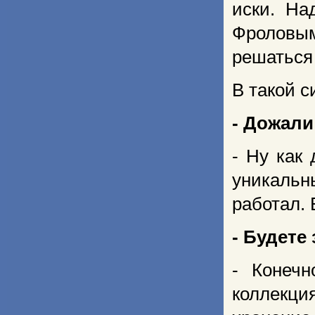
иски. На
Фроловы
решаться 
В такой с
- Дожали
- Ну как
уникальн
работал. 
- Будете
- Конеч
коллекци