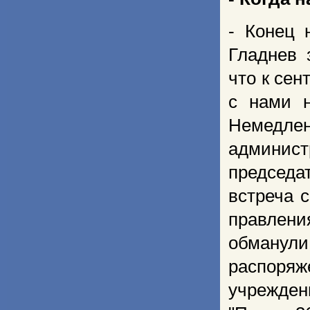
- Конец 
Гладнев 
что к се
с нами 
Немедле
админист
председа
встреча 
правлени
обманули
распоря
учрежде