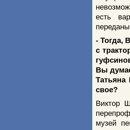
невозмож
есть ва
переданы
- Тогда,
с тракто
гуфсинов
Вы думае
Татьяна 
свое?
Виктор Ш
перепроф
музей пе