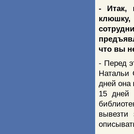
- Итак,
клюшку
сотруд
предъявл
что вы н
- Перед э
Натальи 
дней она
15 дней 
библиоте
вывезти 
описывать