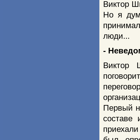
Виктор Шм
Но я дум
принимал
люди...
- Невед
Виктор 
поговори
перего
организ
Первый н
составе 
приехали 
был опр