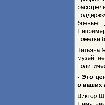
расстрел
поддержк
боевые 
Например
пометка б
Татьяна М
музей не
политиче
- Это це
о ваших 
Виктор Ш
Памятник