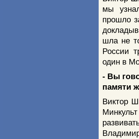
мы узнал
прошло з
докладыв
шла не т
России т
один в Мо
- Вы гов
памяти ж
Виктор Ш
Минкульт
развива
Владимир