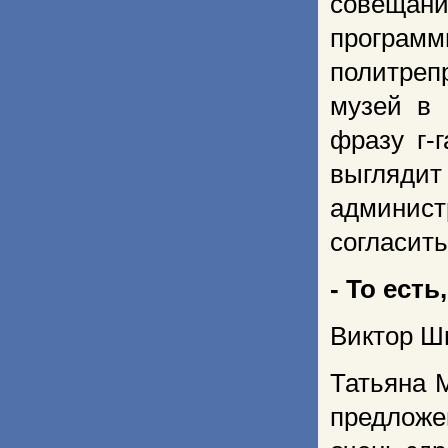
совещани
программ
политреп
музей в 
фразу г-
выглядит
админист
согласить
- То есть
Виктор Шм
Татьяна М
предложен