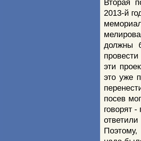
Вторая п
2013-й г
мемориал
мелирова
должны б
провести
эти прое
это уже 
перенест
посев мо
говорят -
ответили
Поэтому,