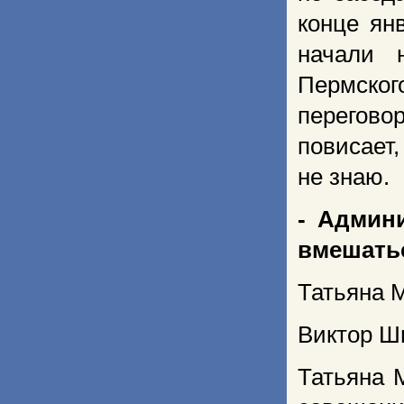
конце ян
начали 
Пермског
перегово
повисает,
не знаю.
- Админ
вмешатьс
Татьяна 
Виктор Ш
Татьяна 