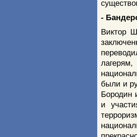
существо
- Бандер
Виктор Ш
заключе
переводи
лагеря
национал
были и р
Бородин и
и участи
террори
национа
прекрасн