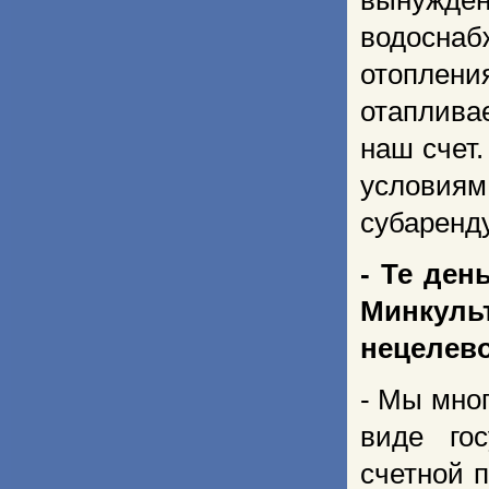
вынужден
водосна
отоплени
отаплива
наш счет.
условия
субаренд
- Те ден
Минкуль
нецелев
- Мы мног
виде гос
счетной 