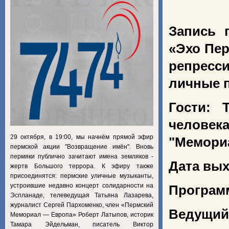
Запись 
«Эхо Пер
репресси
личные 
Гости: 
человек
29 октября, в 19:00, мы начнём прямой эфир
"Мемори
пермской акции "Возвращение имён". Вновь
пермяки публично зачитают имена земляков -
Дата вых
жертв Большого террора. К эфиру также
присоединятся: пермские уличные музыканты,
устроившие недавно концерт солидарности на
Програм
Эспланаде, телеведущая Татьяна Лазарева,
журналист Сергей Пархоменко, член «Пермский
Ведущий
Мемориал — Европа» Роберт Латыпов, историк
Тамара Эйдельман, писатель Виктор