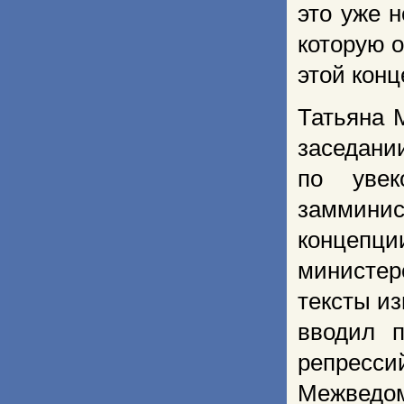
это уже 
которую 
этой конц
Татьяна 
заседании
по увек
заммини
концепц
министе
тексты и
вводил п
репресси
Межведо