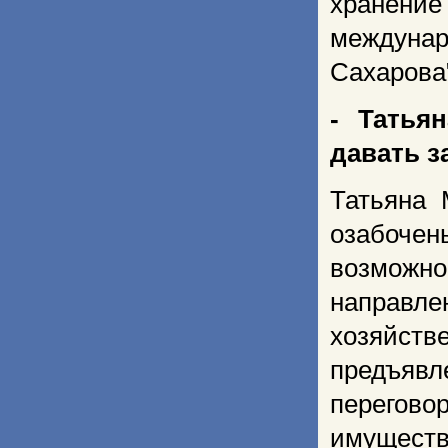
хранение
междуна
Сахарова
- Татья
давать 
Татьяна 
озабочен
возможн
направл
хозяйств
предъявл
перегово
имуществ