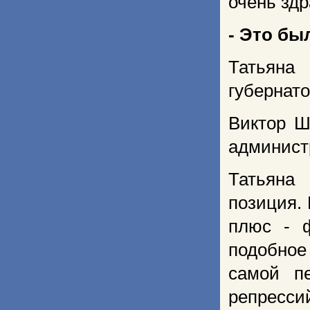
очень зд
- Это бы
Татьяна
губернато
Виктор Ш
админист
Татьяна
позиция. 
плюс - ф
подобное
самой п
репресси