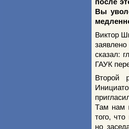
после эт
Вы увол
медленно
Виктор Ш
заявлено
сказал: 
ГАУК пер
Второй р
Инициато
пригласи
Там нам 
того, чт
но засед