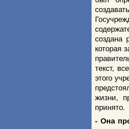
создава
Госучреж
содержа
создана 
которая 
правител
текст, вс
этого уч
предстоя
жизни, п
принято.
- Она пр