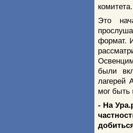
комитета.
Это нач
прослуш
формат. 
рассматр
Освенцима
были вк
лагерей 
мог быть
- На Ура
частнос
добиться