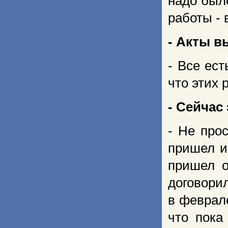
надо был
работы -
- Акты в
- Все ест
что этих 
- Сейчас
- Не про
пришел и
пришел о
договори
в феврал
что пока