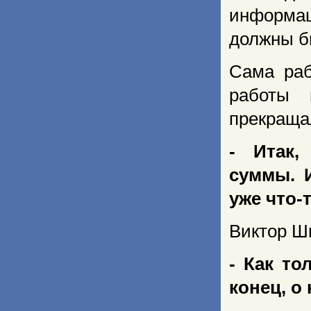
информац
должны б
Сама раб
работы 
прекраща
- Итак,
суммы. 
уже что-т
Виктор Ш
- Как то
конец, о