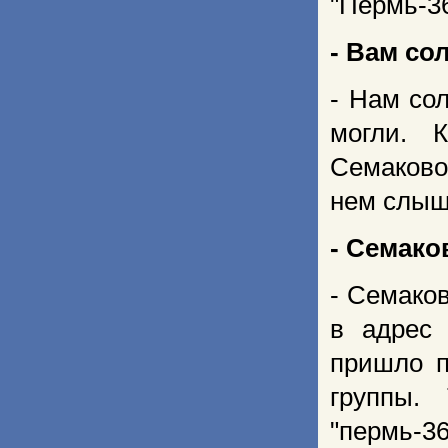
"Пермь-36
- Вам со
- Нам сол
могли. 
Семаково
нем слыш
- Семако
- Семаков
в адрес
пришло п
группы.
"пермь-3