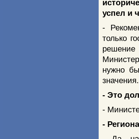
историч
успел и 
- Рекоме
только г
решение
Министер
нужно бы
значения.
- Это до
- Министе
- Регион
- Да, н