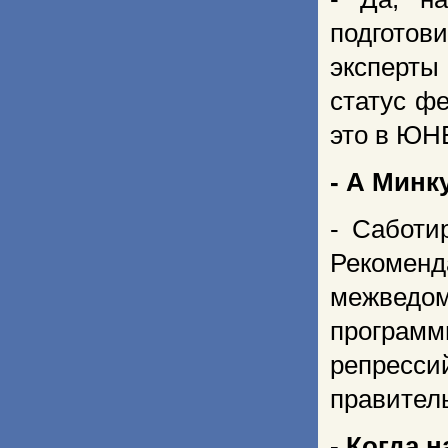
подготов
эксперты
статус ф
это в ЮН
- А Минк
- Саботи
Рекоме
межведом
програм
репресси
правитель
- Когда н