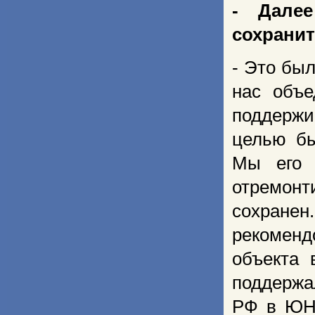
- Далее
сохранит
- Это был
нас объе
поддерж
целью бы
Мы его 
отремонт
сохране
рекоменд
объекта 
поддержа
РФ в ЮНЕ