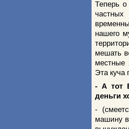
Теперь о
частных
временны
нашего м
территор
мешать в
местные 
Эта куча 
- А тот
деньги х
- (смеет
машину в