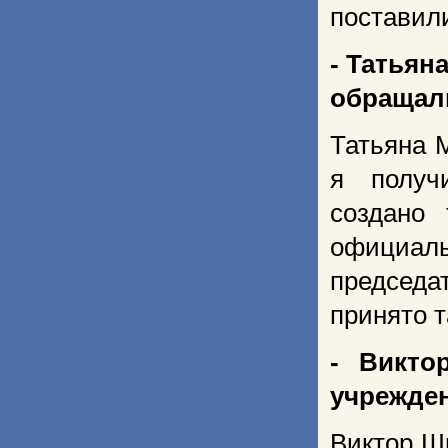
поставил
- Татьян
обращал
Татьяна М
я получ
создано
официал
председа
принято 
- Викто
учрежден
Виктор Шм