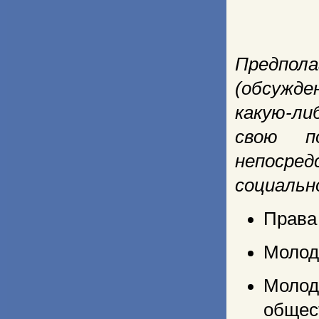
Предпол
(обсужде
какую-ли
свою п
непосре
социальн
Права
Молодё
Моло
общес