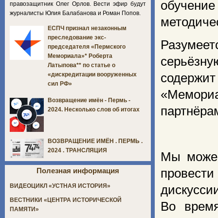
обучени
правозащитник Олег Орлов. Вести эфир будут
журналисты Юлия Балабанова и Роман Попов.
методиче
ЕСПЧ признал незаконным
преследование экс-
Разумее
председателя «Пермского
Мемориала»* Роберта
серьёзну
Латыпова** по статье о
содержи
«дискредитации вооруженных
сил РФ»
«Мемори
Возвращение имён - Пермь -
партнёра
2024. Несколько слов об итогах
ВОЗВРАЩЕНИЕ ИМЁН . ПЕРМЬ .
2024 . ТРАНСЛЯЦИЯ
Мы можем
провест
Полезная информация
ВИДЕОЦИКЛ «УСТНАЯ ИСТОРИЯ»
дискусси
ВЕСТНИКИ «ЦЕНТРА ИСТОРИЧЕСКОЙ
Во врем
ПАМЯТИ»