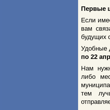
Первые 
Если име
вам связ
будущих 
Удобные 
по 22 апр
Нам ну
либо мес
муниципа
тем луч
отправляе