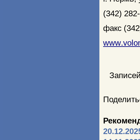
(342) 282
факс (342
www
.
volo
Записей
Поделить
Рекомен
20.12.202