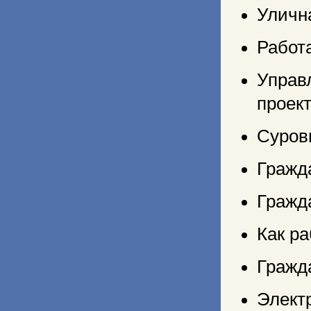
Уличн
Работ
Упра
проек
Суровы
Гражд
Гражда
Как ра
Гражда
Электр