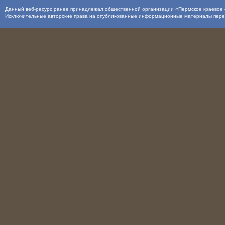
Данный веб-ресурс ранее принадлежал общественной организации «Пермское краевое о
Исключительные авторские права на опубликованные информационные материалы пер