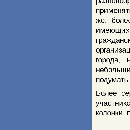
разновоз
применят
же, боле
имеющих
гражданс
организа
города, 
небольши
подумать
Более се
участнико
колонки, 