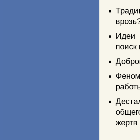
Тради
врозь
Идеи 
поиск
Добров
Феном
работ
Деста
общег
жертв