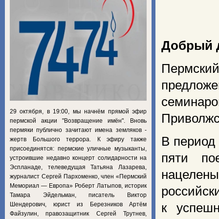
Добрый д
Пермски
предложе
семинар
29 октября, в 19:00, мы начнём прямой эфир
Приволжск
пермской акции "Возвращение имён". Вновь
пермяки публично зачитают имена земляков -
В период
жертв Большого террора. К эфиру также
присоединятся: пермские уличные музыканты,
пяти по
устроившие недавно концерт солидарности на
Эспланаде, телеведущая Татьяна Лазарева,
нацелены
журналист Сергей Пархоменко, член «Пермский
Мемориал — Европа» Роберт Латыпов, историк
российск
Тамара Эйдельман, писатель Виктор
Шендерович, юрист из Березников Артём
к успеш
Файзулин, правозащитник Сергей Трутнев,