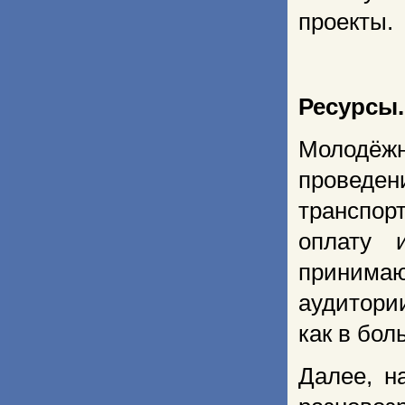
проекты.
Ресурсы.
Молодёж
проведен
транспор
оплату 
принимаю
аудитори
как в бол
Далее, н