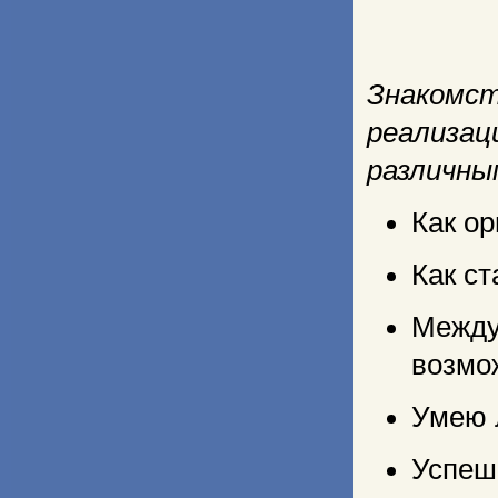
Знакомс
реализа
различны
Как о
Как ст
Между
возмо
Умею 
Успеш