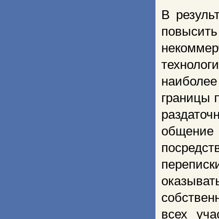
В резуль
повысит
некомме
технолог
наиболе
границы 
раздаточ
общение
посредс
перепис
оказыва
собствен
всех уча