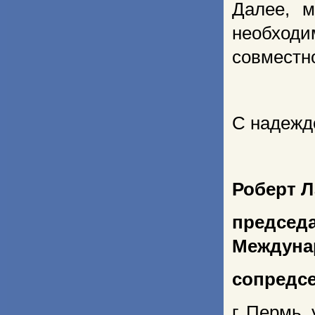
Далее, 
необход
совместн
С надежд
Роберт Л
предсе
Междуна
сопредс
г. Пермь,