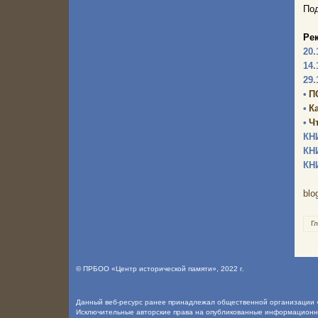
Под
Ре
20.
14.
29.
•
П
•
К
•
Ч
КН
КН
КН
blo
Г
©
ПРБОО «Центр исторической памяти»
, 2022 г.
Данный веб-ресурс ранее принадлежал общественной организации «
Исключительные авторские права на опубликованные информацион