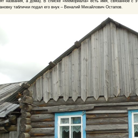
ят названия, а дома). В списке «Мемориала» есть имя, связанное с 
ановку таблички подал его внук – Веналий Михайлович Остапов.