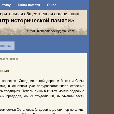
нативу
Книга памяти
О нас
ворительная общественная организация
нтр исторической памяти»
e-mail:
histmemory59@gmail.com
роекты
ледние адреса
ьевич
лько веков. Соседние с ней деревни Мысы и Сойга
ома, в основном уже полуразвалившиеся строения
сь традициях. Теперь лишь в книгах можно подробно
зни прадедов, об их трудолюбии, их умении вести
дом семьи Остаповых (в деревне до сих пор не улицы