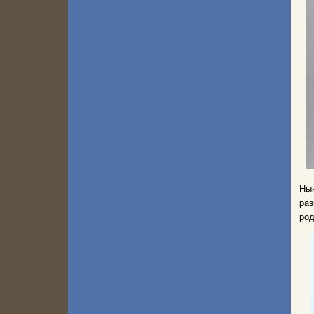
Ны
раз
род