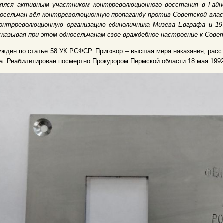
лялся активным участником контрреволюционного восстания в Гайнс
осельчан вёл контрреволюционную пропаганду против Советской влас
контрреволюционную организацию единоличника Мизева Евграфа и 19
казывая при этом односельчанам свое враждебное настроение к Сове
жден по статье 58 УК РСФСР. Приговор – высшая мера наказания, расст
а. Реабилитирован посмертно Прокурором Пермской области 18 мая 1992