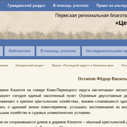
Гражданский раздел
В помощь учителю
Право на альтер
Пермская региональная благот
«Це
Библиотека
В помощь учителю
Исследовательские п
лавная
Гражданский раздел
Проект «Последний адрес» в Пермском крае
Пос
Остапов Фёдор Васил
ревня Конопля на севере Коми-Пермяцкого округа насчитывает неско
разуют сегодня единый населенный пункт. Огромные двухэтажные д
оминают о крепких крестьянских хозяйствах, веками сложившихся зде
нать о здешней жизни коми-пермяков, услышать воспоминания из жи
ьшое хозяйство в суровых климатических условиях.
н из сохранившихся домов в деревне Конопля – обычный крестьянский 