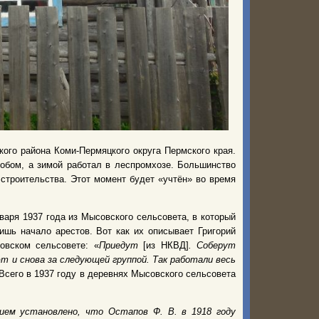
ого района Коми-Пермяцкого округа Пермского края.
робом, а зимой работал в леспромхозе. Большинство
 строительства. Этот момент будет «учтён» во время
варя 1937 года из Мысовского сельсовета, в который
ишь начало арестов. Вот как их описывает Григорий
овском сельсовете: «
Приедут
[из НКВД]
. Соберут
 и снова за следующей группой. Так работали весь
 Всего в 1937 году в деревнях Мысовского сельсовета
ием установлено, что Остапов Ф. В. в 1918 году