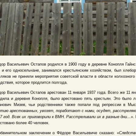
ор Васильевич Остапов родился в 1900 году в деревне Конопля Гайнск
 и его односельчане, занимался крестьянским хозяйством, был хлебо
ляков не приняли мероприятия советской власти в области колхозного
дствия, которое продлится полгода.
ор Васильевич Остапов арестован 11 января 1937 года. Всего же 11 ян
дила и деревня Конопля, было арестовано пять крестьян. Это было л
анович Мизев, чьи родственники также попали под репрессии в Мыс
тию арестованных, увозят, поработают с ними, осудят, расстреляют
7 год. Всех их приговорили к ВМН. Расстреливали их в разные дни…
».
стовано более 40 человек.
обвинительном заключении о Фёдоре Васильевиче сказано: «
Следств