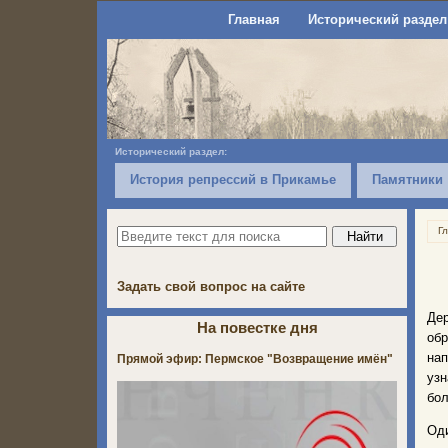
Главная
Исторический раздел
Исторический раздел:
История репрессий в Прикамье
Памятники
Г
Задать свой вопрос на сайте
Де
На повестке дня
об
нап
Прямой эфир: Пермское "Возвращение имён"
уз
бол
Оди