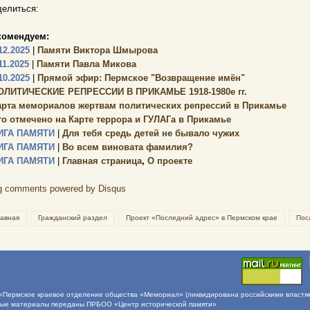
елиться:
комендуем:
12.2025
|
Памяти Виктора Шмырова
11.2025
|
Памяти Павла Микова
10.2025
|
Прямой эфир: Пермское "Возвращение имён"
ОЛИТИЧЕСКИЕ РЕПРЕССИИ В ПРИКАМЬЕ 1918-1980е гг.
арта мемориалов жертвам политических репрессий в Прикамье
то отмечено на Карте террора и ГУЛАГа в Прикамье
ИГА ПАМЯТИ
|
Для тебя средь детей не бывало чужих
ИГА ПАМЯТИ
|
Во всем виновата фамилия?
ИГА ПАМЯТИ
|
Главная страница
,
О проекте
g comments powered by
Disqus
лавная
Гражданский раздел
Проект «Последний адрес» в Пермском крае
Пос
Пермское краевое отделение общества «Мемориал» (ликвидирована российскими властями 
ные материалы переданы ПРБОО «Центр исторической памяти»