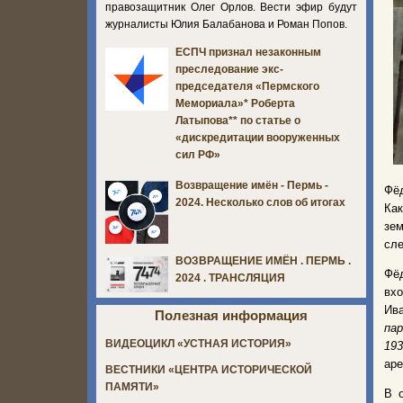
правозащитник Олег Орлов. Вести эфир будут
журналисты Юлия Балабанова и Роман Попов.
ЕСПЧ признал незаконным
преследование экс-
председателя «Пермского
Мемориала»* Роберта
Латыпова** по статье о
«дискредитации вооруженных
сил РФ»
Возвращение имён - Пермь -
Фёд
2024. Несколько слов об итогах
Как
зем
сле
ВОЗВРАЩЕНИЕ ИМЁН . ПЕРМЬ .
Фёд
2024 . ТРАНСЛЯЦИЯ
вхо
Ив
Полезная информация
пар
ВИДЕОЦИКЛ «УСТНАЯ ИСТОРИЯ»
193
аре
ВЕСТНИКИ «ЦЕНТРА ИСТОРИЧЕСКОЙ
ПАМЯТИ»
В 