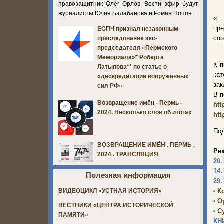
правозащитник Олег Орлов. Вести эфир будут
журналисты Юлия Балабанова и Роман Попов.
«…
пре
ЕСПЧ признал незаконным
соо
преследование экс-
председателя «Пермского
Мемориала»* Роберта
К п
Латыпова** по статье о
кат
«дискредитации вооруженных
зак
сил РФ»
В п
Возвращение имён - Пермь -
htt
2024. Несколько слов об итогах
htt
Под
ВОЗВРАЩЕНИЕ ИМЁН . ПЕРМЬ .
Ре
2024 . ТРАНСЛЯЦИЯ
20.
14.
Полезная информация
29.
•
К
ВИДЕОЦИКЛ «УСТНАЯ ИСТОРИЯ»
•
О
ВЕСТНИКИ «ЦЕНТРА ИСТОРИЧЕСКОЙ
•
С
ПАМЯТИ»
КН