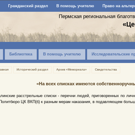
Гражданский раздел
В помощь учителю
Право на альтер
Пермская региональная благот
«Це
Библиотека
В помощь учителю
Исследовательские п
лавная
Исторический раздел
Архив «Мемориала»
Свидетельства
«На всех списках имеются собственноруч
линские расстрельные списки - перечни людей, приговоренных по личн
Политбюро ЦК ВКП(б) к разным мерам наказания, в подавляющем больш