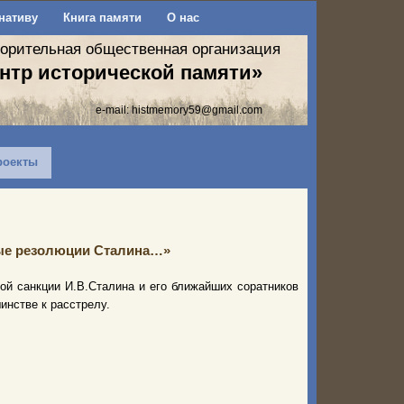
нативу
Книга памяти
О нас
ворительная общественная организация
нтр исторической памяти»
e-mail:
histmemory59@gmail.com
роекты
ные резолюции Сталина…»
ой санкции И.В.Сталина и его ближайших соратников
инстве к расстрелу.