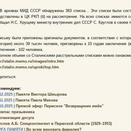
В архивах МИД СССР обнаружены 383 списка… Эти списки были соста
дставлены в ЦК РКП (б) на рассмотрение. На всех списках имеются с
бщал Н.С. Хрущеву министр внутренних дел СССР С. Круглов в своем п
исьму были приложены оригиналы документов, в соответствии с котор
егория) около 39 тысяч человек, приговорены к 10 годам заключения (в
лючения - 102 человека.
олном объеме со Сталинскими расстрельными списками можно ознакоми
p://stalin.memo.ru/images/intro.htm
p://stalin.memo.ru/spiski/top.htm
елиться:
комендуем:
12.2025
|
Памяти Виктора Шмырова
11.2025
|
Памяти Павла Микова
10.2025
|
Прямой эфир: Пермское "Возвращение имён"
омпас призывника
рганизация досуга
услов А.Б. Спецконтингент в Пермской области (1929–1953)
ИГА ПАМЯТИ
|
Во всем виновата фамилия?