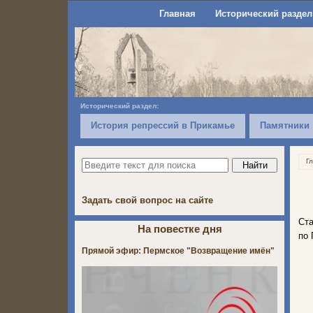
Главная
Исторический раздел
Исторический раздел:
История репрессий в Прикамье
Памятники
Г
Задать свой вопрос на сайте
Ста
На повестке дня
по 
Прямой эфир: Пермское "Возвращение имён"