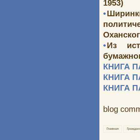
1953)
•
Ширинк
политич
Оханског
•
Из ист
бумажног
КНИГА 
КНИГА 
КНИГА 
blog com
Главная
Граждан