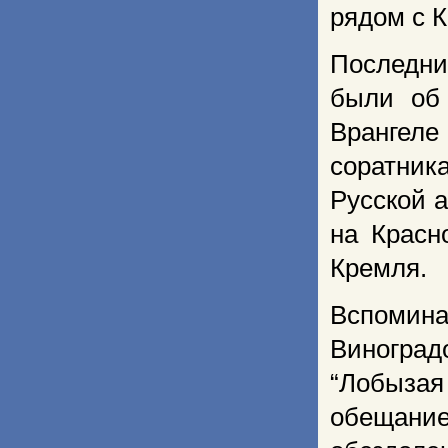
рядом с 
Последни
были об 
Врангеле
соратник
Русской 
на Красн
Кремля.
Вспомин
Виноград
“Лобыза
обещание