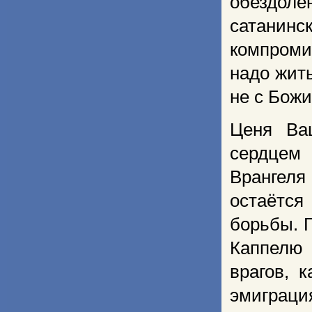
обездол
сатанин
компроми
надо жит
не с Божи
Ценя Ва
сердцем 
Врангеля
остаётся
борьбы. П
Каппелю 
врагов, 
эмиграция