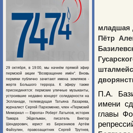
младшая 
Пётр Але
Базилевск
Гусарск
шталмейс
29 октября, в 19:00, мы начнём прямой эфир
пермской акции "Возвращение имён". Вновь
дворянст
пермяки публично зачитают имена земляков -
жертв Большого террора. К эфиру также
присоединятся: пермские уличные музыканты,
П.А. Баз
устроившие недавно концерт солидарности на
Эспланаде, телеведущая Татьяна Лазарева,
имени сд
журналист Сергей Пархоменко, член «Пермский
главы Фо
Мемориал — Европа» Роберт Латыпов, историк
Тамара Эйдельман, писатель Виктор
репресси
Шендерович, юрист из Березников Артём
Файзулин, правозащитник Сергей Трутнев,