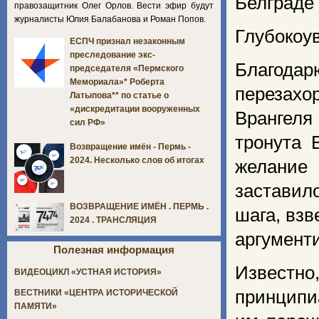
Белграде 
правозащитник Олег Орлов. Вести эфир будут
журналисты Юлия Балабанова и Роман Попов.
Глубокоу
ЕСПЧ признал незаконным
преследование экс-
Благодар
председателя «Пермского
Мемориала»* Роберта
перезахо
Латыпова** по статье о
«дискредитации вооруженных
Врангеля
сил РФ»
тронута 
Возвращение имён - Пермь -
2024. Несколько слов об итогах
желание
заставил
ВОЗВРАЩЕНИЕ ИМЁН . ПЕРМЬ .
шага, взв
2024 . ТРАНСЛЯЦИЯ
аргумент
Полезная информация
Известно
ВИДЕОЦИКЛ «УСТНАЯ ИСТОРИЯ»
принципи
ВЕСТНИКИ «ЦЕНТРА ИСТОРИЧЕСКОЙ
ПАМЯТИ»