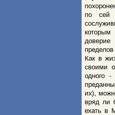
похороне
по сей 
сослужив
которым
доверие
пределов 
Как в жи
своими о
одного -
преданны
их), мож
вряд ли 
ехать в 