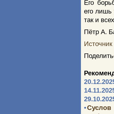
Его борь
его лишь 
так и все
Пётр А. 
Источник
Поделить
Рекомен
20.12.202
14.11.202
29.10.202
•
Суслов