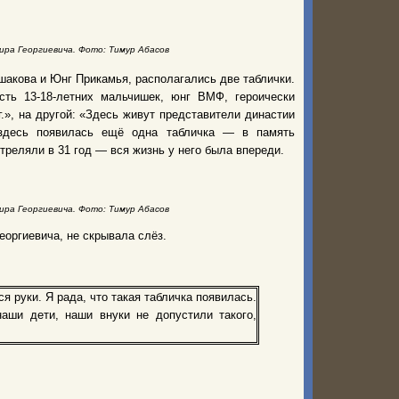
ира Георгиевича. Фото: Тимур Абасов
Ушакова и Юнг Прикамья, располагались две таблички.
ть 13-18-летних мальчишек, юнг ВМФ, героически
.», на другой: «Здесь живут представители династии
 здесь появилась ещё одна табличка — в память
реляли в 31 год — вся жизнь у него была впереди.
ира Георгиевича. Фото: Тимур Абасов
оргиевича, не скрывала слёз.
 руки. Я рада, что такая табличка появилась.
аши дети, наши внуки не допустили такого,