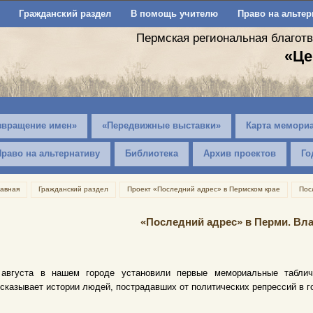
Гражданский раздел
В помощь учителю
Право на альтер
Пермская региональная благот
«Це
звращение имен»
«Передвижные выставки»
Карта мемори
Право на альтернативу
Библиотека
Архив проектов
Го
лавная
Гражданский раздел
Проект «Последний адрес» в Пермском крае
Пос
«Последний адрес» в Перми. Вл
 августа в нашем городе установили первые мемориальные таблич
сказывает истории людей, пострадавших от политических репрессий в г