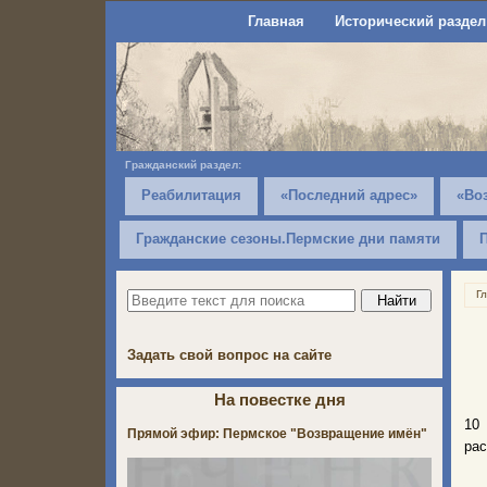
Главная
Исторический раздел
Гражданский раздел:
Реабилитация
«Последний адрес»
«Во
Гражданские сезоны.Пермские дни памяти
Г
Задать свой вопрос на сайте
На повестке дня
10
Прямой эфир: Пермское "Возвращение имён"
рас