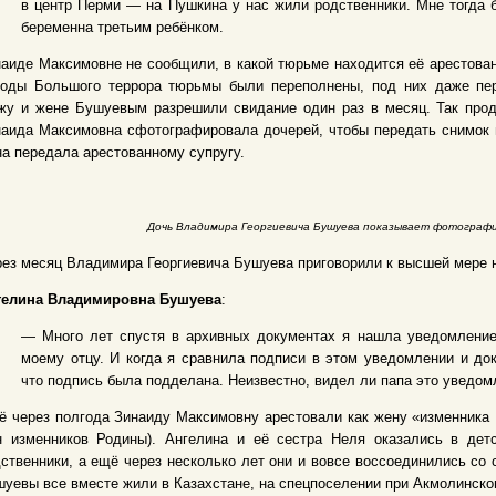
в центр Перми — на Пушкина у нас жили родственники. Мне тогда 
беременна третьим ребёнком.
аиде Максимовне не сообщили, в какой тюрьме находится её арестован
годы Большого террора тюрьмы были переполнены, под них даже пер
жу и жене Бушуевым разрешили свидание один раз в месяц. Так прод
аида Максимовна сфотографировала дочерей, чтобы передать снимок 
а передала арестованному супругу.
Дочь Владимира Георгиевича Бушуева показывает фотографи
ез месяц Владимира Георгиевича Бушуева приговорили к высшей мере н
гелина Владимировна Бушуева
:
— Много лет спустя в архивных документах я нашла уведомление
моему отцу. И когда я сравнила подписи в этом уведомлении и док
что подпись была подделана. Неизвестно, видел ли папа это уведом
 через полгода Зинаиду Максимовну арестовали как жену «изменника
н изменников Родины). Ангелина и её сестра Неля оказались в дет
ственники, а ещё через несколько лет они и вовсе воссоединились со
уевы все вместе жили в Казахстане, на спецпоселении при Акмолинско