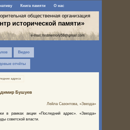
нативу
Книга памяти
О нас
ворительная общественная организация
нтр исторической памяти»
e-mail:
histmemory59@gmail.com
алов
Видео
довые отчёты
ледние адреса
адимир Бушуев
Лейла Сазонтова, «Звезда»
ки в рамках акции «Последний адрес». «Звезда»
оды советской власти.