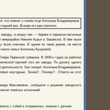
сё, что помнит о своём отце Ангелина Владимировна
следний раз. Вскоре его расстреляли.
заводы, а вокруг них — бараки и каркасно-засыпные
то микрорайон Нижняя Курья в Закамске). В нём были
у были снесены. В одном из таких домов, на месте
 и жила семья Ангелины Бушуевой.
чёре Пермской губернии. В 1930-х годах он работал
нической партией того же завода. По доносу одного
й деятельности. Как говорит Ангелина Владимировна,
ливал неугодные. Зачем?.. Почему?.. Ответа на этот
наиде Максимовне, сообщили о решении заводского
чалом тяжёлых испытаний.
 взяла с собой и отправилась пешком с детьми