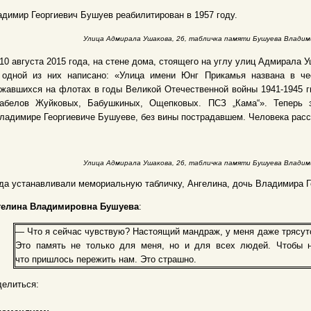
димир Георгиевич Бушуев реабилитирован в 1957 году.
Улица Адмирала Ушакова, 26, табличка памяти Бушуева Владим
10 августа 2015 года, на стене дома, стоящего на углу улиц Адмирала 
 одной из них написано: «Улица имени Юнг Прикамья названа в чес
жавшихся на флотах в годы Великой Отечественной войны 1941-1945 гг
рабелов Жуйковых, Бабушкиных, Ощепковых. ПСЗ „Кама“». Теперь
ладимире Георгиевиче Бушуеве, без вины пострадавшем. Человека расст
Улица Адмирала Ушакова, 26, табличка памяти Бушуева Владим
да устанавливали мемориальную табличку, Ангелина, дочь Владимира Ге
гелина Владимировна Бушуева
:
— Что я сейчас чувствую? Настоящий мандраж, у меня даже трясутся
Это память не только для меня, но и для всех людей. Чтобы н
что пришлось пережить нам. Это страшно.
елиться: