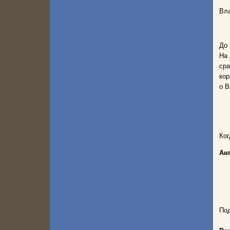
Вла
До 
На
сра
ко
о В
Ког
Ан
Под