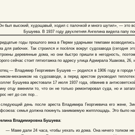
Он был высокий, худощавый, ходил с палочкой и много шутил», — это в
Бушуева. В 1937 году двухлетняя Ангелина видела папу по
ридцатые годы прошлого века в Перми ударными темпами возводились 
а для рабочих. Так строился и посёлок вокруг судозавода (сегодня э
троены деревянные дома, но они быстро пришли в негодность, поэтом
орого сейчас стоит пятиэтажка по адресу улица Адмирала Ушакова, 26,
отец — Владимир Георгиевич Бушуев — родился в 1906 году в городе О
ником-механиком на судозаводе, а перед арестом руководил теплотех
коллег Бушуева арестовали 17 июля 1937 года, обвинив в антисоветско
ину отцу вменяли то, что он не только ремонтировал суда, но и затап
рос нет до сих пор...
 следующий день после ареста Владимира Георгиевича его жене, Зи
фсоюза: семья должна покинуть занимаемую жилплощадь. Это было на
гелина Владимировна Бушуева
:
— Маме дали 24 часа, чтобы уехать из дома. Она ничего толком не