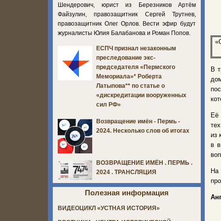
Шендерович, юрист из Березников Артём
Файзулин, правозащитник Сергей Трутнев,
правозащитник Олег Орлов. Вести эфир будут
журналисты Юлия Балабанова и Роман Попов.
«
ЕСПЧ признал незаконным
преследование экс-
председателя «Пермского
В т
Мемориала»* Роберта
дом
Латыпова** по статье о
пос
«дискредитации вооруженных
кот
сил РФ»
Её 
Возвращение имён - Пермь -
тех
2024. Несколько слов об итогах
из 
в в
воп
ВОЗВРАЩЕНИЕ ИМЁН . ПЕРМЬ .
На
2024 . ТРАНСЛЯЦИЯ
про
Полезная информация
Ан
ВИДЕОЦИКЛ «УСТНАЯ ИСТОРИЯ»