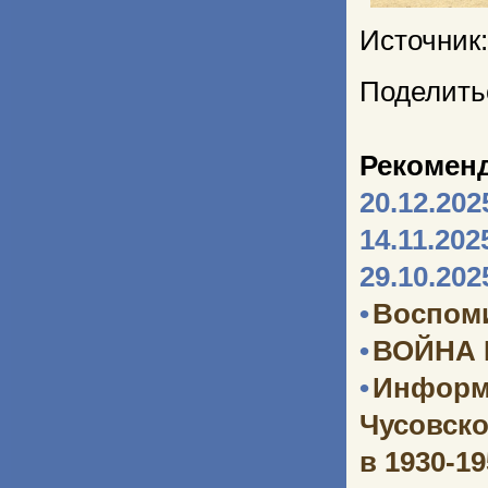
Источник:
Поделить
Рекомен
20.12.202
14.11.202
29.10.202
•
Воспоми
•
ВОЙНА
•
Информ
Чусовско
в 1930-1