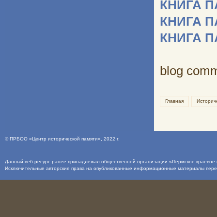
КНИГА 
КНИГА 
КНИГА 
blog com
Главная
Историч
©
ПРБОО «Центр исторической памяти»
, 2022 г.
Данный веб-ресурс ранее принадлежал общественной организации «Пермское краевое о
Исключительные авторские права на опубликованные информационные материалы пер