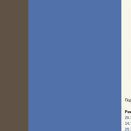
Под
Ре
20.
14.
29.