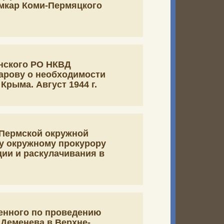
ымкар Коми-Пермяцкого
нского РО НКВД
сарову о необходимости
рыма. Август 1944 г.
 Пермской окружной
у окружному прокурору
ции и раскулачивания в
енного по проведению
 Деменева в Верхне-