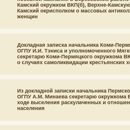
Камский окружком ВКП(б), Верхне-Камскую
Камский окрисполком о массовых антико
женщин
Докладная записка начальника Коми-Перм
ОГПУ И.И. Тэниса и уполномоченного Мяг
секретарю Коми-Пермяцкого окружкома ВК
о случаях самоликвидации крестьянских х
Из докладной записки начальника Пермско
ОГПУ А.М. Минаева секретарю окружкома В
ходе выселения раскулаченных и отношен
населения