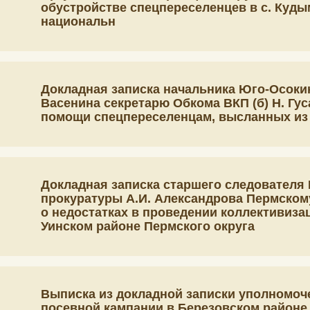
обустройстве спецпереселенцев в с. Куд
национальн
Докладная записка начальника Юго-Осоки
Васенина секретарю Обкома ВКП (б) Н. Гу
помощи спецпереселенцам, высланных из К
Докладная записка старшего следователя
прокуратуры А.И. Александрова Пермском
о недостатках в проведении коллективиза
Уинском районе Пермского округа
Выписка из докладной записки уполномоч
посевной кампании в Березовском районе