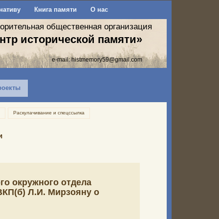
нативу
Книга памяти
О нас
ворительная общественная организация
нтр исторической памяти»
e-mail:
histmemory59@gmail.com
роекты
Раскулачивание и спецссылка
и
го окружного отдела
КП(б) Л.И. Мирзояну о