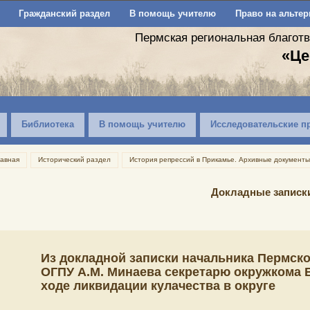
Гражданский раздел
В помощь учителю
Право на альтер
Пермская региональная благот
«Це
Библиотека
В помощь учителю
Исследовательские п
лавная
Исторический раздел
История репрессий в Прикамье. Архивные документы
Докладные записк
Из докладной записки начальника Пермско
ОГПУ А.М. Минаева секретарю окружкома В
ходе ликвидации кулачества в округе