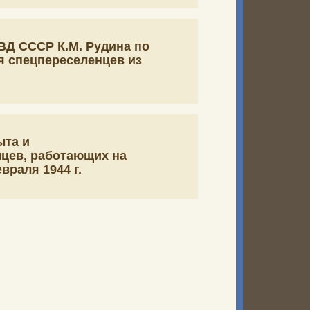
ВД СССР К.М. Рудина по
я спецпереселенцев из
ыта и
цев, работающих на
враля 1944 г.