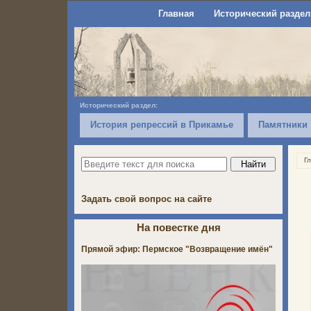
Главная
Исторический раздел
Исторический раздел:
История репрессий в Прикамье
Памятники
Г
Задать свой вопрос на сайте
На повестке дня
Прямой эфир: Пермское "Возвращение имён"