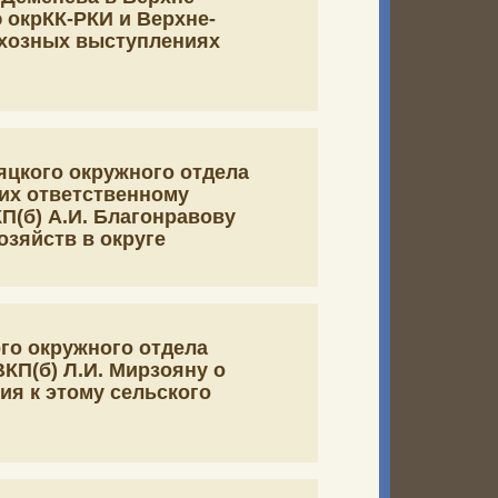
 окрКК-РКИ и Верхне-
лхозных выступлениях
яцкого окружного отдела
ких ответственному
П(б) А.И. Благонравову
озяйств в округе
го окружного отдела
КП(б) Л.И. Мирзояну о
ия к этому сельского