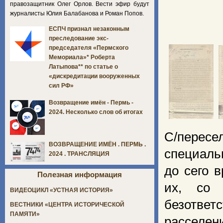
правозащитник Олег Орлов. Вести эфир будут
журналисты Юлия Балабанова и Роман Попов.
ЕСПЧ признал незаконным
преследование экс-
председателя «Пермского
Мемориала»* Роберта
Латыпова** по статье о
«дискредитации вооруженных
сил РФ»
Возвращение имён - Пермь -
2024. Несколько слов об итогах
С/перес
ВОЗВРАЩЕНИЕ ИМЁН . ПЕРМЬ .
специаль
2024 . ТРАНСЛЯЦИЯ
до сего 
Полезная информация
их, со 
ВИДЕОЦИКЛ «УСТНАЯ ИСТОРИЯ»
безотве
ВЕСТНИКИ «ЦЕНТРА ИСТОРИЧЕСКОЙ
ПАМЯТИ»
расселен