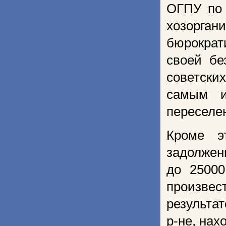
ОГПУ по 
хозорган
бюрократ
своей бе
советски
самым и
переселе
Кроме э
задолжен
до 25000
произве
результа
р-не, нах