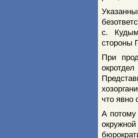
Указан
безответ
с. Куды
стороны 
При прод
окротд
Предста
хозорган
что явно 
А потому
окружн
бюрократи