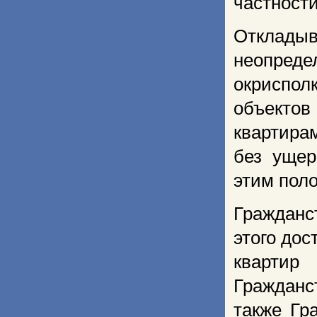
частности
Отклады
неопред
окриспол
объектов 
квартира
без ущер
этим поло
Гражданс
этого дос
кварти
Гражданс
также Гр