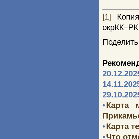
[1]
Копия
окрКК–РК
Поделить
Рекомен
20.12.202
14.11.202
29.10.202
•
Карта 
Прикамь
•
Карта т
•
Что отм