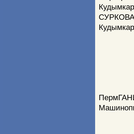
Кудымкар
СУРКОВА
Кудымкар
ПермГАНИ
Машиноп