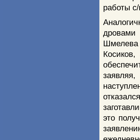
работы с/
Аналоги
дровами
Шмелева
Косиков,
обеспечи
заявляя,
наступле
отказался
заготавли
это полу
заявлению
ежеднев