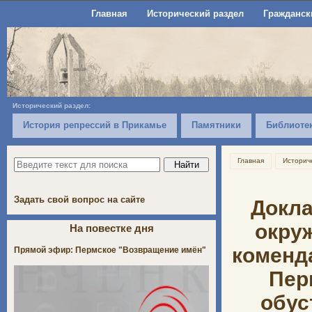
Главная
Исторический раздел
Гражданск
Исторический раздел:
История репрессий в Прикамье
Памятники
Библиоте
Главная
Историч
Задать свой вопрос на сайте
Докла
окруж
На повестке дня
коменд
Прямой эфир: Пермское "Возвращение имён"
Пер
обус