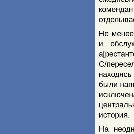
коменда
отделыва
Не менее
и об­сл
а[рестан
С/перес
находясь
были нап
исключе
централь
ис­тория.
На неодн