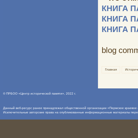
КНИГА 
КНИГА 
КНИГА 
blog com
Главная
Историч
©
ПРБОО «Центр исторической памяти»
, 2022 г.
Данный веб-ресурс ранее принадлежал общественной организации «Пермское краевое о
Исключительные авторские права на опубликованные информационные материалы пер